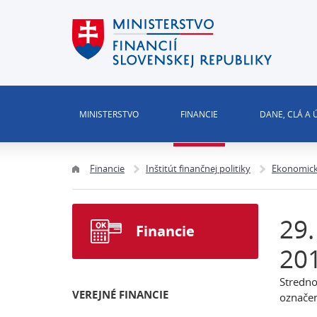
MINISTERSTVO
FINANCIE
DANE, CLÁ A
Financie
Inštitút finančnej politiky
Ekonomick
29.
Financie
20
Stredno
VEREJNÉ FINANCIE
označen