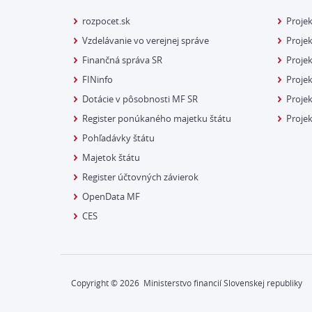
rozpocet.sk
Proje
Vzdelávanie vo verejnej správe
Projek
Finančná správa SR
Projek
FINinfo
Projek
Dotácie v pôsobnosti MF SR
Proje
Register ponúkaného majetku štátu
Projek
Pohľadávky štátu
Majetok štátu
Register účtovných závierok
OpenData MF
CES
Copyright ©
2026
Ministerstvo financií Slovenskej republiky