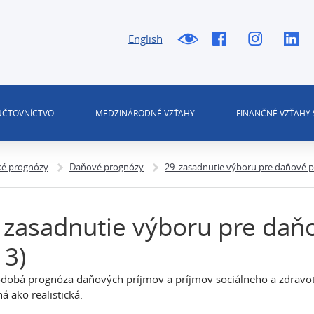
English
 ÚČTOVNÍCTVO
MEDZINÁRODNÉ VZŤAHY
FINANČNÉ VZŤAHY 
é prognózy
Daňové prognózy
29. zasadnutie výboru pre daňové p
 zasadnutie výboru pre daň
13)
dobá prognóza daňových príjmov a príjmov sociálneho a zdravot
á ako realistická.