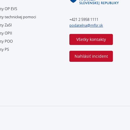
kty OP EVS
ty technickej pomoci
+421 2 5958 1111
ty ZaSI
podatelna@mfsr.sk
ty OPII
Všetky kontakty
kty POO
ty PS
Nahlásiť incident