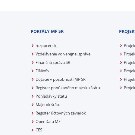
PORTÁLY MF SR
PROJEK
rozpocet.sk
Proje
Vzdelávanie vo verejnej správe
Projek
Finančná správa SR
Projek
FINinfo
Projek
Dotácie v pôsobnosti MF SR
Proje
Register ponúkaného majetku štátu
Projek
Pohľadávky štátu
Majetok štátu
Register účtovných závierok
OpenData MF
CES