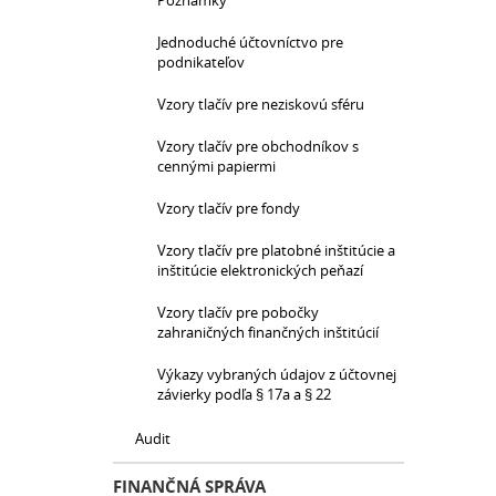
Poznámky
Jednoduché účtovníctvo pre
podnikateľov
Vzory tlačív pre neziskovú sféru
Vzory tlačív pre obchodníkov s
cennými papiermi
Vzory tlačív pre fondy
Vzory tlačív pre platobné inštitúcie a
inštitúcie elektronických peňazí
Vzory tlačív pre pobočky
zahraničných finančných inštitúcií
Výkazy vybraných údajov z účtovnej
závierky podľa § 17a a § 22
Audit
FINANČNÁ SPRÁVA