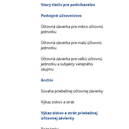
Vzory tlačív pre podnikateľov
Podvojné účtovníctvo
Účtovná závierka pre mikro účtovnú
jednotku
Účtovná závierka pre malú účtovnú
jednotku
Účtovná závierka pre veľkú účtovnú
jednotku a subjekty verejného
záujmu
Archív
Súvaha priebežnej účtovnej závierky
Výkaz ziskov a strát
Výkaz ziskov a strát priebežnej
účtovnej závierky