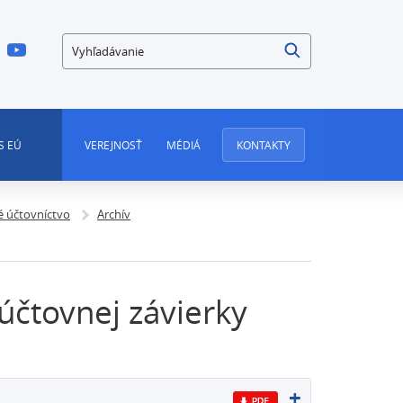
Vyhľadávanie
S EÚ
VEREJNOSŤ
MÉDIÁ
KONTAKTY
 účtovníctvo
Archív
 účtovnej závierky