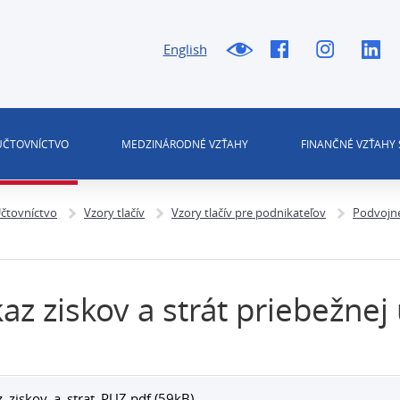
English
 ÚČTOVNÍCTVO
MEDZINÁRODNÉ VZŤAHY
FINANČNÉ VZŤAHY 
čtovníctvo
Vzory tlačív
Vzory tlačív pre podnikateľov
Podvojné
az ziskov a strát priebežnej
_ziskov_a_strat_PUZ.pdf (59kB)