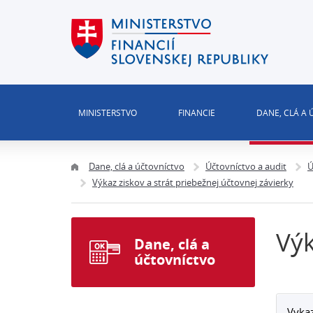
MINISTERSTVO
FINANCIE
DANE, CLÁ A
Dane, clá a účtovníctvo
Účtovníctvo a audit
Ú
Výkaz ziskov a strát priebežnej účtovnej závierky
Výk
Dane, clá a
účtovníctvo
Vykaz