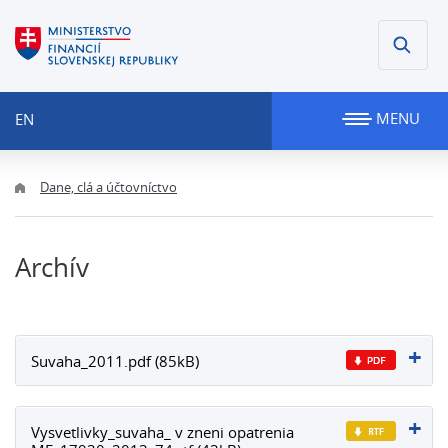
MENU
EN
Dane, clá a účtovníctvo
Archív
Suvaha_2011.pdf (85kB)
Vysvetlivky_suvaha_ v zneni opatrenia