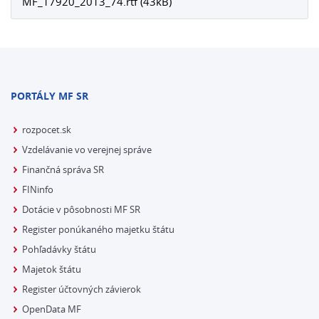
MF_17920_2013_74.rtf (43kB)
PORTÁLY MF SR
rozpocet.sk
Vzdelávanie vo verejnej správe
Finančná správa SR
FINinfo
Dotácie v pôsobnosti MF SR
Register ponúkaného majetku štátu
Pohľadávky štátu
Majetok štátu
Register účtovných závierok
OpenData MF