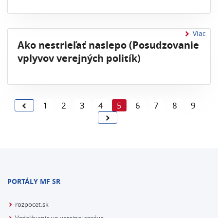
Viac
Ako nestrieľať naslepo (Posudzovanie
vplyvov verejných politík)
1
2
3
4
5
6
7
8
9
PORTÁLY MF SR
rozpocet.sk