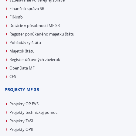
Vzdelávanie vo verejnej správe
Finančná správa SR
FINinfo
Dotácie v pôsobnosti MF SR
Register ponúkaného majetku štátu
Pohľadávky štátu
Majetok štátu
Register účtovných závierok
OpenData MF
CES
PROJEKTY MF SR
Projekty OP EVS
Projekty technickej pomoci
Projekty ZaSI
Projekty OPII