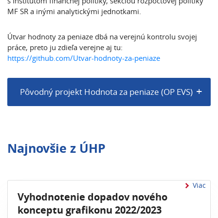
s Inštitútom finančnej politiky, sekciou rozpočtovej politiky
MF SR a inými analytickými jednotkami.
Útvar hodnoty za peniaze dbá na verejnú kontrolu svojej
práce, preto ju zdieľa verejne aj tu:
https://github.com/Utvar-hodnoty-za-peniaze
Pôvodný projekt Hodnota za peniaze (OP EVS)
Najnovšie z ÚHP
Viac
Vyhodnotenie dopadov nového
konceptu grafikonu 2022/2023