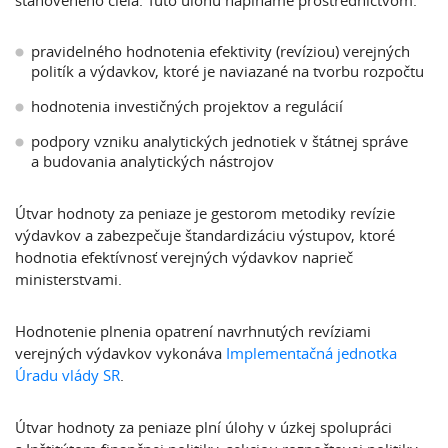
stanoveného cieľa. Túto úlohu napĺňame prostredníctvom:
pravidelného hodnotenia efektivity (revíziou) verejných
politík a výdavkov, ktoré je naviazané na tvorbu rozpočtu
hodnotenia investičných projektov a regulácií
podpory vzniku analytických jednotiek v štátnej správe
a budovania analytických nástrojov
Útvar hodnoty za peniaze je gestorom metodiky revízie
výdavkov a zabezpečuje štandardizáciu výstupov, ktoré
hodnotia efektívnosť verejných výdavkov naprieč
ministerstvami.
Hodnotenie plnenia opatrení navrhnutých revíziami
verejných výdavkov vykonáva
Implementačná jednotka
Úradu vlády SR
.
Útvar hodnoty za peniaze plní úlohy v úzkej spolupráci