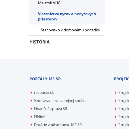
Majetok VÚC
Vlastníctvo bytov a nebytových
priestorov
Stanovisko k domovému poriadku
HISTÓRIA
PORTÁLY MF SR
PROJEK
rozpocet.sk
Proje
Vzdelávanie vo verejnej správe
Projek
Finančná správa SR
Projek
FINinfo
Projek
Dotácie v pôsobnosti MF SR
Proje