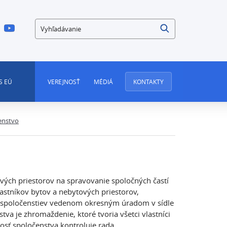
Vyhľadávanie
S EÚ
VEREJNOSŤ
MÉDIÁ
KONTAKTY
enstvo
vých priestorov na spravovanie spoločných častí
astníkov bytov a nebytových priestorov,
a spoločenstiev vedenom okresným úradom v sídle
va je zhromaždenie, ktoré tvoria všetci vlastníci
sť spoločenstva kontroluje rada.