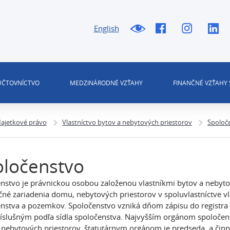
English
 ÚČTOVNÍCTVO
MEDZINÁRODNÉ VZŤAHY
FINANČNÉ VZŤAHY 
ajetkové právo
Vlastníctvo bytov a nebytových priestorov
Spoloč
oločenstvo
nstvo je právnickou osobou založenou vlastníkmi bytov a nebyto
čné zariadenia domu, nebytových priestorov v spoluvlastníctve vl
enstva a pozemkov. Spoločenstvo vzniká dňom zápisu do registr
ríslušným podľa sídla spoločenstva. Najvyšším orgánom spoločenst
 nebytových priestorov, štatutárnym orgánom je predseda a činno