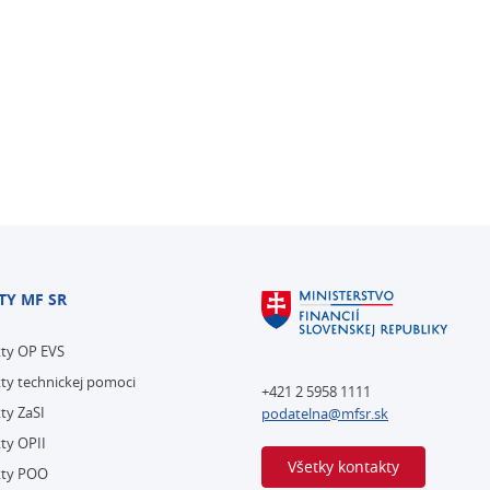
TY MF SR
kty OP EVS
ty technickej pomoci
+421 2 5958 1111
ty ZaSI
podatelna@mfsr.sk
ty OPII
Všetky kontakty
kty POO