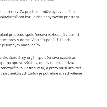
 na tri roky. Za predsedu môže byť zvolená len
spoluvlastníkom bytu alebo nebytového priestoru
volaní predsedu spoločenstva rozhodujú vlastníci
riestorov v dome. Vlastníci podľa § 14 ods.
ebo písomným hlasovaním.
 ako štatutárny orgán spoločenstva uzatvárať
apr. na opravu výťahov, dodávku tepla, odvoz
abezpečiť vo vlastnej réžii, a preto musí uzavrieť
atnosť niektorých zmlúv je potrebné ich schválenie