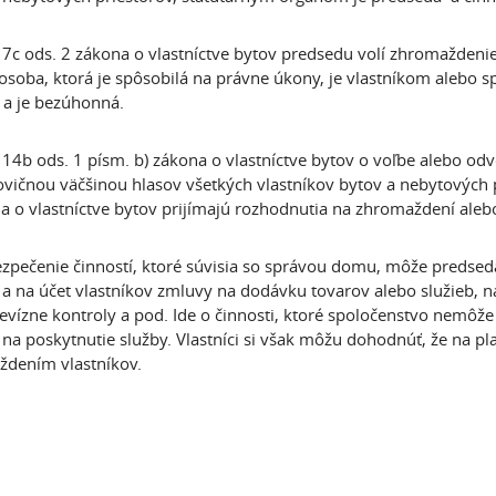
 7c ods. 2 zákona o vlastníctve bytov predsedu volí zhromaždenie
 osoba, ktorá je spôsobilá na právne úkony, je vlastníkom alebo 
a je bezúhonná.
 14b ods. 1 písm. b) zákona o vlastníctve bytov o voľbe alebo od
vičnou väčšinou hlasov všetkých vlastníkov bytov a nebytových p
a o vlastníctve bytov prijímajú rozhodnutia na zhromaždení al
zpečenie činností, ktoré súvisia so správou domu, môže predseda
a na účet vlastníkov zmluvy na dodávku tovarov alebo služieb, n
revízne kontroly a pod. Ide o činnosti, ktoré spoločenstvo nemôže z
na poskytnutie služby. Vlastníci si však môžu dohodnúť, že na pl
dením vlastníkov.