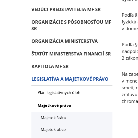
VEDÚCI PREDSTAVITELIA MF SR
Podľa §
fyzická
ORGANIZÁCIE S PÔSOBNOSŤOU MF
SR
v dome 
ORGANIZÁCIA MINISTERSTVA
Podľa §
nadpolo
ŠTATÚT MINISTERSTVA FINANCIÍ SR
2 zákon
KAPITOLA MF SR
Na zabe
LEGISLATÍVA A MAJETKOVÉ PRÁVO
v mene 
smetí, 
Plán legislatívnych úloh
zmluvu 
zhromaž
Majetkové právo
Majetok štátu
Majetok obce