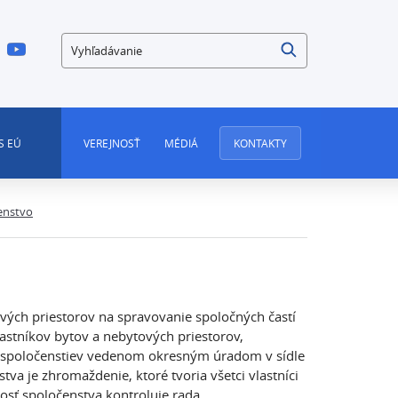
Vyhľadávanie
S EÚ
VEREJNOSŤ
MÉDIÁ
KONTAKTY
enstvo
vých priestorov na spravovanie spoločných častí
astníkov bytov a nebytových priestorov,
a spoločenstiev vedenom okresným úradom v sídle
va je zhromaždenie, ktoré tvoria všetci vlastníci
sť spoločenstva kontroluje rada.