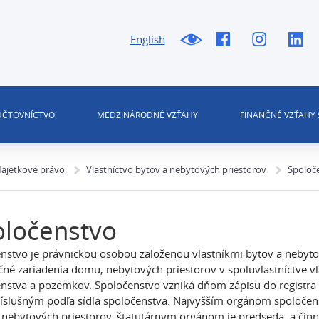
English
 ÚČTOVNÍCTVO
MEDZINÁRODNÉ VZŤAHY
FINANČNÉ VZŤAHY 
ajetkové právo
Vlastníctvo bytov a nebytových priestorov
Spoloč
oločenstvo
nstvo je právnickou osobou založenou vlastníkmi bytov a nebyto
čné zariadenia domu, nebytových priestorov v spoluvlastníctve vl
enstva a pozemkov. Spoločenstvo vzniká dňom zápisu do registr
ríslušným podľa sídla spoločenstva. Najvyšším orgánom spoločenst
 nebytových priestorov, štatutárnym orgánom je predseda a činno