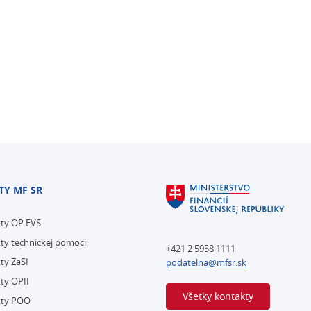
TY MF SR
kty OP EVS
ty technickej pomoci
+421 2 5958 1111
ty ZaSI
podatelna@mfsr.sk
ty OPII
Všetky kontakty
kty POO