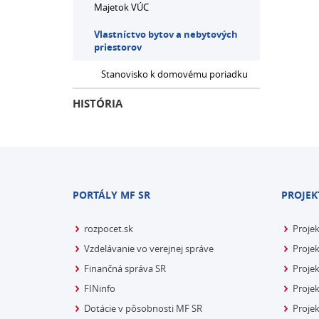
Majetok VÚC
Vlastníctvo bytov a nebytových
priestorov
Stanovisko k domovému poriadku
HISTÓRIA
PORTÁLY MF SR
PROJEK
rozpocet.sk
Proje
Vzdelávanie vo verejnej správe
Projek
Finančná správa SR
Projek
FINinfo
Projek
Dotácie v pôsobnosti MF SR
Proje