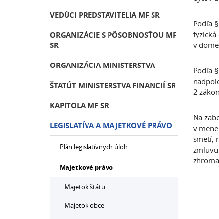
VEDÚCI PREDSTAVITELIA MF SR
Podľa §
fyzická
ORGANIZÁCIE S PÔSOBNOSŤOU MF
SR
v dome 
ORGANIZÁCIA MINISTERSTVA
Podľa §
nadpolo
ŠTATÚT MINISTERSTVA FINANCIÍ SR
2 zákon
KAPITOLA MF SR
Na zabe
LEGISLATÍVA A MAJETKOVÉ PRÁVO
v mene 
smetí, 
Plán legislatívnych úloh
zmluvu 
zhromaž
Majetkové právo
Majetok štátu
Majetok obce