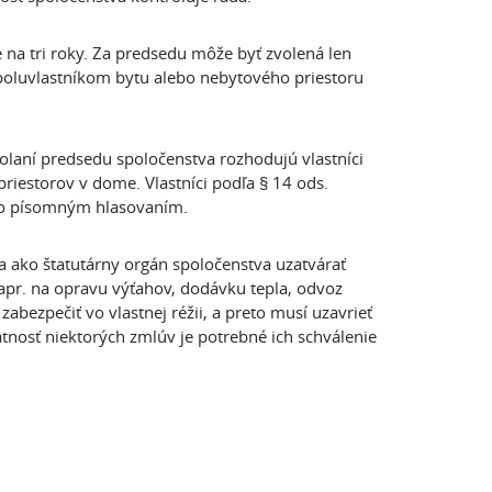
 na tri roky. Za predsedu môže byť zvolená len
spoluvlastníkom bytu alebo nebytového priestoru
volaní predsedu spoločenstva rozhodujú vlastníci
riestorov v dome. Vlastníci podľa § 14 ods.
ebo písomným hlasovaním.
 ako štatutárny orgán spoločenstva uzatvárať
apr. na opravu výťahov, dodávku tepla, odvoz
abezpečiť vo vlastnej réžii, a preto musí uzavrieť
atnosť niektorých zmlúv je potrebné ich schválenie