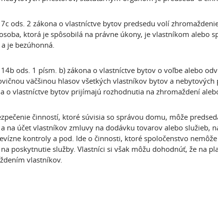
 7c ods. 2 zákona o vlastníctve bytov predsedu volí zhromaždenie
 osoba, ktorá je spôsobilá na právne úkony, je vlastníkom alebo 
a je bezúhonná.
 14b ods. 1 písm. b) zákona o vlastníctve bytov o voľbe alebo od
vičnou väčšinou hlasov všetkých vlastníkov bytov a nebytových p
a o vlastníctve bytov prijímajú rozhodnutia na zhromaždení al
zpečenie činností, ktoré súvisia so správou domu, môže predseda
a na účet vlastníkov zmluvy na dodávku tovarov alebo služieb, n
revízne kontroly a pod. Ide o činnosti, ktoré spoločenstvo nemôže z
na poskytnutie služby. Vlastníci si však môžu dohodnúť, že na pl
dením vlastníkov.