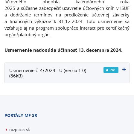
účtovného obdobia kalendárneho roka
2025 a súčasne zabezpečiť uzavretie účtovných kníh v ISUF
a dodržanie termínov na predloženie účtovnej závierky
a finančných výkazov k 31.12.2024. Toto usmernenie sa
vzťahuje aj na program spolupráce Interact pre certifikačný
orgán/platobný orgán.
Usmernenie nadobúda účinnosť 13. decembra 2024.
Usmernenie č. 4/2024 - U (verzia 1.0)
(86kB)
PORTÁLY MF SR
rozpocet.sk