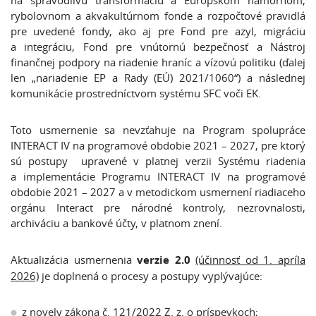
na spravodlivú transformáciu a Európskom námornom,
rybolovnom a akvakultúrnom fonde a rozpočtové pravidlá
pre uvedené fondy, ako aj pre Fond pre azyl, migráciu
a integráciu, Fond pre vnútornú bezpečnosť a Nástroj
finančnej podpory na riadenie hraníc a vízovú politiku (ďalej
len „nariadenie EP a Rady (EÚ) 2021/1060“) a následnej
komunikácie prostredníctvom systému SFC voči EK.
Toto usmernenie sa nevzťahuje na Program spolupráce
INTERACT IV na programové obdobie 2021 – 2027, pre ktorý
sú postupy upravené v platnej verzii Systému riadenia
a implementácie Programu INTERACT IV na programové
obdobie 2021 – 2027 a v metodickom usmernení riadiaceho
orgánu Interact pre národné kontroly, nezrovnalosti,
archiváciu a bankové účty, v platnom znení.
Aktualizácia usmernenia
verzie 2.0
(účinnosť od 1. apríla
2026)
je doplnená o procesy a postupy vyplývajúce:
z novely zákona č. 121/2022 Z. z. o príspevkoch;