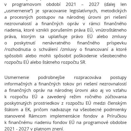
v programovom období 2021 – 2027 (ďalej len
„usmernenie“) je spracovanie legislatívnych, metodických
a procesných postupov na národnej úrovni pri riešení
nezrovnalostí a finančných opráv v rámci finančného
riadenia, ktoré vznikli porušením práva EÚ, vnútroštátneho
práva, ktorým sa uplatňuje právo EÚ alebo zmluvy
o poskytnutí nenávratného finančného príspevku
/rozhodnutia o schválení /zmluvy o financovaní a ktoré
spôsobili alebo mohli spôsobiť poškodenie všeobecného
rozpočtu EÚ alebo štátneho rozpočtu SR.
Usmernenie podrobnejšie rozpracováva postupy
informačných a finančných tokov pri riešení nezrovnalostí
a finančných opráv na národnej úrovni ako aj vo vzťahu
k rozpočtu EÚ a zavedený režim ročného zúčtovania
poskytnutých prostriedkov z rozpočtu EÚ medzi členským
štátom a EK, pričom nadväzuje na všeobecné podmienky
stanovené Rámcom implementácie fondov a Príručkou
k finančnému riadeniu fondov EÚ na programové obdobie
2021 - 2027 v platnom znení.