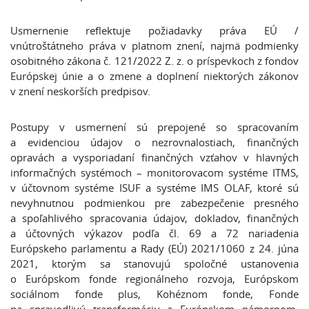
Usmernenie reflektuje požiadavky práva EÚ /
vnútroštátneho práva v platnom znení, najmä podmienky
osobitného zákona č. 121/2022 Z. z. o príspevkoch z fondov
Európskej únie a o zmene a doplnení niektorých zákonov
v znení neskorších predpisov.
Postupy v usmernení sú prepojené so spracovaním
a evidenciou údajov o nezrovnalostiach, finančných
opravách a vysporiadaní finančných vzťahov v hlavných
informačných systémoch – monitorovacom systéme ITMS,
v účtovnom systéme ISUF a systéme IMS OLAF, ktoré sú
nevyhnutnou podmienkou pre zabezpečenie presného
a spoľahlivého spracovania údajov, dokladov, finančných
a účtovných výkazov podľa čl. 69 a 72 nariadenia
Európskeho parlamentu a Rady (EÚ) 2021/1060 z 24. júna
2021, ktorým sa stanovujú spoločné ustanovenia
o Európskom fonde regionálneho rozvoja, Európskom
sociálnom fonde plus, Kohéznom fonde, Fonde