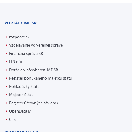
PORTÁLY MF SR
rozpocet.sk
Vzdelávanie vo verejnej správe
Finančná správa SR
FINinfo
Dotácie v pôsobnosti MF SR
Register ponúkaného majetku štátu
Pohľadávky štátu
Majetok štátu
Register účtovných závierok
OpenData MF
CES
PROJEKTY MF SR