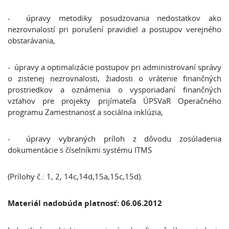
- úpravy metodiky posudzovania nedostatkov ako
nezrovnalostí pri porušení pravidiel a postupov verejného
obstarávania,
- úpravy a optimalizácie postupov pri administrovaní správy
o zistenej nezrovnalosti, žiadosti o vrátenie finančných
prostriedkov a oznámenia o vysporiadaní finančných
vzťahov pre projekty prijímateľa ÚPSVaR Operačného
programu Zamestnanosť a sociálna inklúzia,
- úpravy vybraných príloh z dôvodu zosúladenia
dokumentácie s číselníkmi systému ITMS
(Prílohy č.: 1, 2, 14c,14d,15a,15c,15d).
Materiál nadobúda platnosť: 06.06.2012