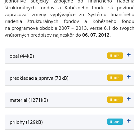
Jednotlivé subjekty zapojené do finančného riadenia
štrukturálnych fondov a Kohézneho fondu sú povinné
zapracovať zmeny vyplývajúce zo Systému finančného
riadenia štrukturálnych fondov a Kohézneho fondu
na programové obdobie 2007 – 2013, verzie 6.1 do svojich
vnútorných predpisov najneskôr do
06. 07. 2012
.
obal (44kB)
predkladacia_sprava (73kB)
material (1271kB)
prilohy (129kB)