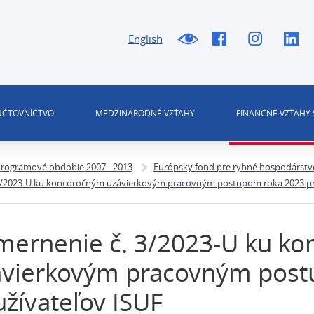
English
 ÚČTOVNÍCTVO
MEDZINÁRODNÉ VZŤAHY
FINANČNÉ VZŤAHY 
rogramové obdobie 2007 - 2013
Európsky fond pre rybné hospodárstv
3/2023-U ku koncoročným uzávierkovým pracovným postupom roka 2023 pr
mernenie č. 3/2023-U ku k
ávierkovým pracovným post
žívateľov ISUF