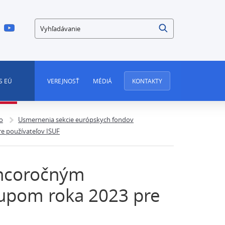
Vyhľadávanie
S EÚ
VEREJNOSŤ
MÉDIÁ
KONTAKTY
o
Usmernenia sekcie európskych fondov
e používateľov ISUF
oncoročným
upom roka 2023 pre