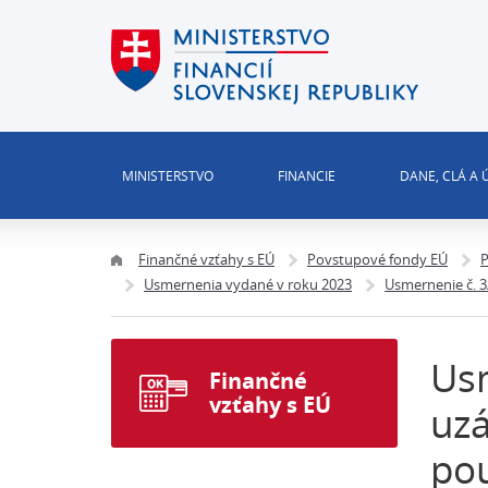
MINISTERSTVO
FINANCIE
DANE, CLÁ A
Finančné vzťahy s EÚ
Povstupové fondy EÚ
P
Usmernenia vydané v roku 2023
Usmernenie č. 
Us
Finančné
vzťahy s EÚ
uz
pou