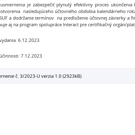
 usmernenia je zabezpečiť plynulý efektívny proces ukončeni
otvorenia nasledujúceho účtovného obdobia kalendárneho roka
ISUF a dodržanie termínov na predloženie účtovnej závierky a 
huje aj na program spolupráce Interact pre certifikačný orgán/pl
vydania: 6.12.2023
činnosti: 7.12.2023
nenie č. 3/2023-U verzia 1.0 (2923kB)