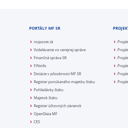
PORTÁLY MF SR
PROJEK
rozpocet.sk
Proje
Vzdelávanie vo verejnej správe
Projek
Finančná správa SR
Projek
FINinfo
Projek
Dotácie v pôsobnosti MF SR
Proje
Register ponúkaného majetku štátu
Projek
Pohľadávky štátu
Majetok štátu
Register účtovných závierok
OpenData MF
CES