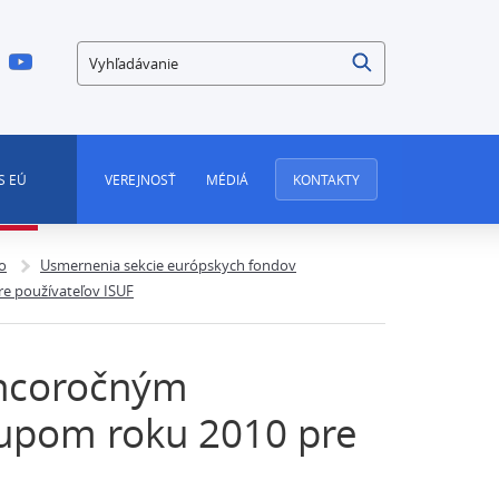
Vyhľadávanie
S EÚ
VEREJNOSŤ
MÉDIÁ
KONTAKTY
o
Usmernenia sekcie európskych fondov
e používateľov ISUF
oncoročným
upom roku 2010 pre