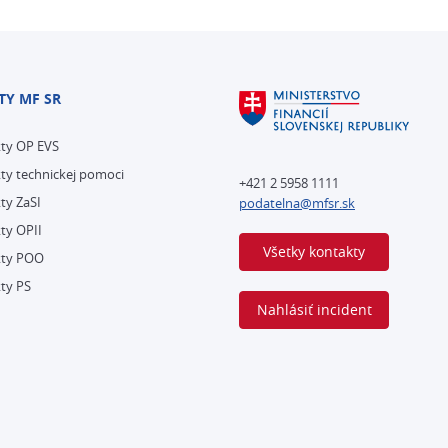
TY MF SR
kty OP EVS
ty technickej pomoci
+421 2 5958 1111
ty ZaSI
podatelna@mfsr.sk
ty OPII
Všetky kontakty
kty POO
ty PS
Nahlásiť incident