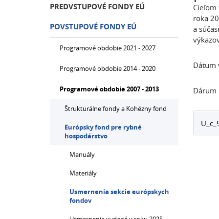
PREDVSTUPOVÉ FONDY EÚ
Cieľom 
roka 20
POVSTUPOVÉ FONDY EÚ
a súčas
výkazov
Programové obdobie 2021 - 2027
Dátum 
Programové obdobie 2014 - 2020
Programové obdobie 2007 - 2013
Dárum p
Štrukturálne fondy a Kohézny fond
U_c_
Európsky fond pre rybné
hospodárstvo
Manuály
Materiály
Usmernenia sekcie európskych
fondov