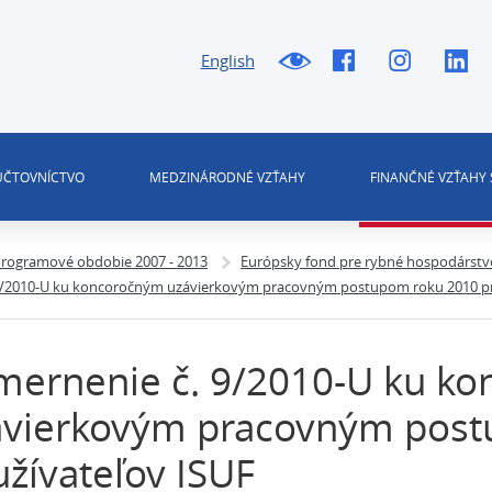
English
 ÚČTOVNÍCTVO
MEDZINÁRODNÉ VZŤAHY
FINANČNÉ VZŤAHY 
rogramové obdobie 2007 - 2013
Európsky fond pre rybné hospodárstv
9/2010-U ku koncoročným uzávierkovým pracovným postupom roku 2010 pr
mernenie č. 9/2010-U ku k
ávierkovým pracovným post
žívateľov ISUF