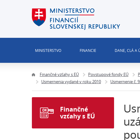
MINISTERSTVO
FINANCIE
DANE, CLÁ A
Finančné vzťahy s EÚ
Povstupové fondy EÚ
P
Usmernenia vydané v roku 2010
Usmernenie č. 
Us
Finančné
vzťahy s EÚ
uz
pou