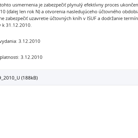
tohto usmernenia je zabezpečiť plynulý efektívny proces ukonč
10 (ďalej len rok N) a otvorenia nasledujúceho účtovného obdobi
ne zabezpečiť uzavretie účtovných kníh v ISUF a dodržanie termín
 k 31.12.2010.
vydania: 3.12.2010
latnosti: 3.12.2010
9_2010_U (188kB)