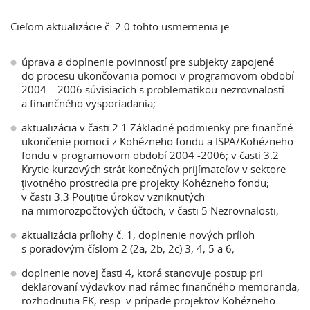
Cieľom aktualizácie č. 2.0 tohto usmernenia je:
úprava a doplnenie povinností pre subjekty zapojené
do procesu ukončovania pomoci v programovom období
2004 – 2006 súvisiacich s problematikou nezrovnalostí
a finančného vysporiadania;
aktualizácia v časti 2.1 Základné podmienky pre finančné
ukončenie pomoci z Kohézneho fondu a ISPA/Kohézneho
fondu v programovom období 2004 -2006; v časti 3.2
Krytie kurzových strát konečných prijímateľov v sektore
ţivotného prostredia pre projekty Kohézneho fondu;
v časti 3.3 Pouţitie úrokov vzniknutých
na mimorozpočtových účtoch; v časti 5 Nezrovnalosti;
aktualizácia prílohy č. 1, doplnenie nových príloh
s poradovým číslom 2 (2a, 2b, 2c) 3, 4, 5 a 6;
doplnenie novej časti 4, ktorá stanovuje postup pri
deklarovaní výdavkov nad rámec finančného memoranda,
rozhodnutia EK, resp. v prípade projektov Kohézneho