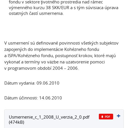
fondu v sektore ţivotného prostredia nad rámec
výmenného kurzu 38 SKK/EUR a s tým súvisiaca úprava
ostatných častí usmernenia.
V usmernení sú definované povinnosti všetkých subjektov
zapojených do implementácie Kohézneho fondu
a ISPA/Kohézneho fondu, postupnosť krokov, ktoré majú
vykonať a termíny vo väzbe na uzatvorenie pomoci
v programovom období 2004 – 2006.
Dátum vydania: 09.06.2010
Dátum účinnosti: 14.06.2010
Usmernenie_c_1_2008_U_verzia_2_0.pdf
(474kB)