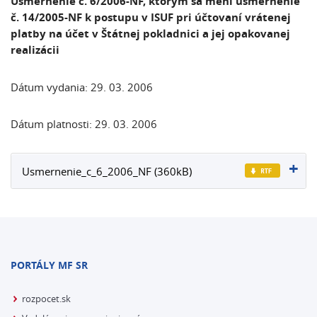
Usmernenie č. 6/2006-NF, ktorým sa mení usmernenie
č. 14/2005-NF k postupu v ISUF pri účtovaní vrátenej
platby na účet v Štátnej pokladnici a jej opakovanej
realizácii
Dátum vydania: 29. 03. 2006
Dátum platnosti: 29. 03. 2006
Usmernenie_c_6_2006_NF (360kB)
PORTÁLY MF SR
rozpocet.sk