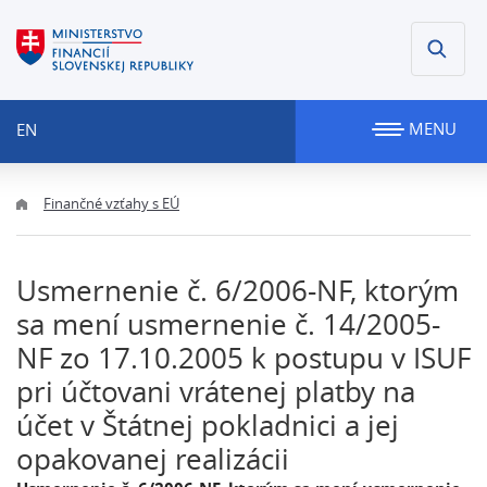
MENU
EN
Finančné vzťahy s EÚ
Usmernenie č. 6/2006-NF, ktorým
sa mení usmernenie č. 14/2005-
NF zo 17.10.2005 k postupu v ISUF
pri účtovani vrátenej platby na
účet v Štátnej pokladnici a jej
opakovanej realizácii