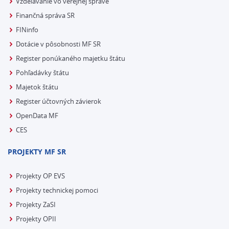
Vzdelávanie vo verejnej správe
Finančná správa SR
FINinfo
Dotácie v pôsobnosti MF SR
Register ponúkaného majetku štátu
Pohľadávky štátu
Majetok štátu
Register účtovných závierok
OpenData MF
CES
PROJEKTY MF SR
Projekty OP EVS
Projekty technickej pomoci
Projekty ZaSI
Projekty OPII