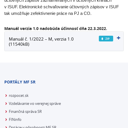
účtovných zápisov zaznamenaných v účtovných knihách
v ISUF. Elektronické schvaľovanie účtovných zápisov v ISUF
tak umožňuje zefektívnenie práce na PJ a CO.
Manuál verzia 1.0 nadobúda účinnosť dňa 22.3.2022.
Manuál č. 1/2022 – M, verzia 1.0
(11540kB)
PORTÁLY MF SR
rozpocet.sk
Vzdelávanie vo verejnej správe
Finančná správa SR
FINinfo
Dotácie v pôsobnosti MF SR