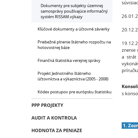
súvisia
Dokumenty pre subjekty územnej
samosprávy používajúce informačný
26.01.2
systém RISSAM.výkazy
Kľúčové dokumenty a účtovné závierky
20.12.2
Priebežné plnenie štátneho rozpočtu na
19.12.2
hotovostnej báze
znenie 
a strá
Finančná štatistika verejnej správy
vykonáv
príručk
Projekt Jednotného štátneho
účtovníctva a výkazníctva (2005 - 2008)
Konsoli
Kódex postupov pre európsku štatistiku
s konso
PPP PROJEKTY
AUDIT A KONTROLA
1. Zoz
HODNOTA ZA PENIAZE