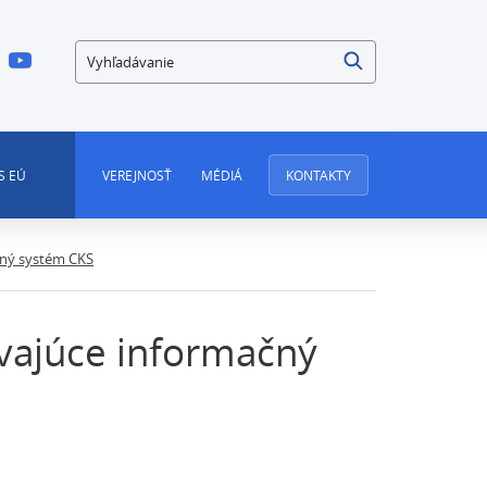
Vyhľadávanie
S EÚ
VEREJNOSŤ
MÉDIÁ
KONTAKTY
čný systém CKS
vajúce informačný