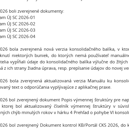
026 boli zverejnené dokumenty:
am ÚJ SC 2026-01
am ÚJ SC 2026-02
am ÚJ SC 2026-03
am ÚJ SC 2026-04
026 bola zverejnená nová verzia konsolidačného balíka, v kt
nutí niektorých buniek, do ktorých nemá používateľ manuáln
telia vypĺňali údaje do konsolidačného balíka výlučne do žltých 
á z ich strany žiadna úprava, resp. prepísanie údajov do novej v
026 bola zverejnená aktualizovaná verzia Manuálu ku konsoli
ovaný text o odporúčania vyplývajúce z aplikačnej praxe.
026 bol zverejnený dokument Popis výmennej štruktúry pre napĺ
 ktorej bol aktualizovaný číselník výmennej štruktúry v súv
ých chýb minulých rokov v hárku 4 Prehľad o pohybe VI konsoli
026 bol zverejnený Dokument kontrol KB/Portál CKS 2026, do kt