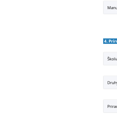
Manuá
4. Prí
Školi
Druhy
Prira