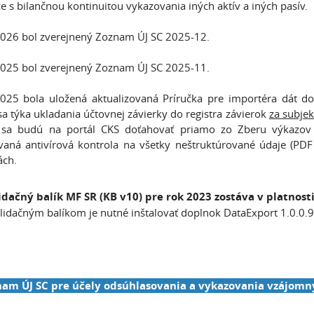
ce s bilančnou kontinuitou vykazovania iných aktív a iných pasív.
026 bol zverejnený Zoznam ÚJ SC 2025-12.
025 bol zverejnený Zoznam ÚJ SC 2025-11.
025 bola uložená aktualizovaná Príručka pre importéra dát do
sa týka ukladania účtovnej závierky do registra závierok
za subjek
t sa budú na portál CKS doťahovať priamo zo Zberu výkazov 
aná antivírová kontrola na všetky neštruktúrované údaje (PDF 
ách.
dačný balík MF SR (KB v10) pre rok 2023 zostáva v platnosti
lidačným balíkom je nutné inštalovať doplnok DataExport 1.0.0.9
nam ÚJ SC pre účely odsúhlasovania a vykazovania vzájom