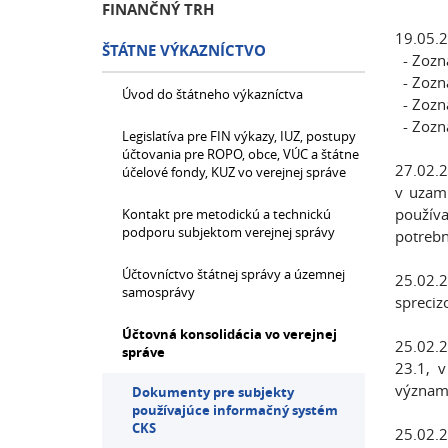
FINANČNÝ TRH
19.05.2
ŠTÁTNE VÝKAZNÍCTVO
- Zozn
- Zozn
Úvod do štátneho výkazníctva
- Zozn
- Zozn
Legislatíva pre FIN výkazy, IUZ, postupy
účtovania pre ROPO, obce, VÚC a štátne
27.02.2
účelové fondy, KUZ vo verejnej správe
v uzamk
používa
Kontakt pre metodickú a technickú
podporu subjektom verejnej správy
potrebn
Účtovníctvo štátnej správy a územnej
25.02.2
samosprávy
spreciz
Účtovná konsolidácia vo verejnej
25.02.2
správe
23.1, v
významn
Dokumenty pre subjekty
používajúce informačný systém
CKS
25.02.2