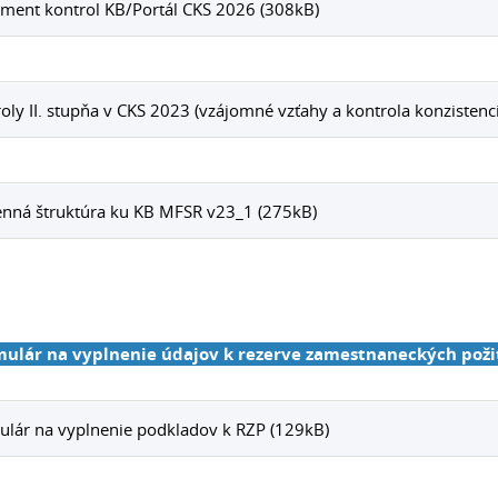
ment kontrol KB/Portál CKS 2026 (308kB)
oly II. stupňa v CKS 2023 (vzájomné vzťahy a kontrola konzistenci
nná štruktúra ku KB MFSR v23_1 (275kB)
mulár na vyplnenie údajov k rezerve zamestnaneckých pož
lár na vyplnenie podkladov k RZP (129kB)