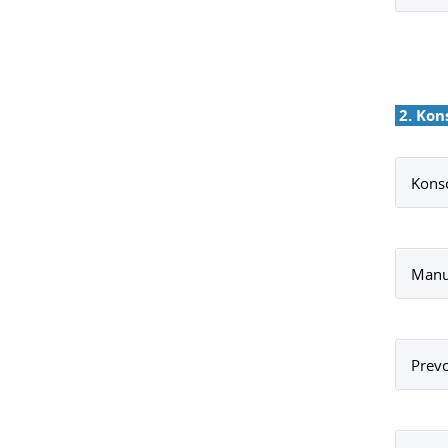
2. Kon
Konso
Manu
Prevo