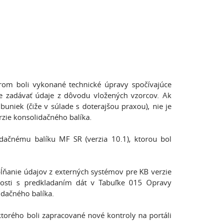
orom boli vykonané technické úpravy spočívajúce
e zadávať údaje z dôvodu vložených vzorcov. Ak
buniek (čiže v súlade s doterajšou praxou), nie je
erzie konsolidačného balíka.
dačnému balíku MF SR (verzia 10.1), ktorou bol
ňanie údajov z externých systémov pre KB verzie
islosti s predkladaním dát v Tabuľke 015 Opravy
dačného balíka.
orého boli zapracované nové kontroly na portáli