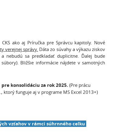
 CKS ako aj Príručka pre Správcu kapitoly. Nové
ty verejnej správy.
Dáta zo súvahy a výkazu ziskov
a nebudú sa predkladať duplicitne. Ďalej bude
súbory). Bližšie informácie nájdete v samotných
 pre konsolidáciu za rok 2025.
(Pre prácu
., ktorý funguje aj v programe MS Excel 2013+)
ných vzťahov v rámci súhrnného celku