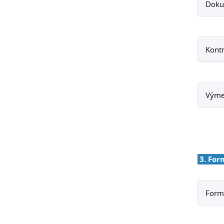
Doku
Kontr
Výme
3. For
Formu