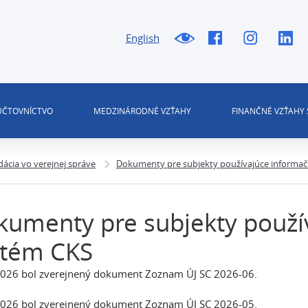
English
 ÚČTOVNÍCTVO
MEDZINÁRODNÉ VZŤAHY
FINANČNÉ VZŤAHY 
ácia vo verejnej správe
Dokumenty pre subjekty používajúce informa
umenty pre subjekty použí
stém CKS
026 bol zverejnený dokument Zoznam ÚJ SC 2026-06.
026 bol zverejnený dokument Zoznam ÚJ SC 2026-05.