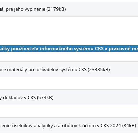
l pre jeho vyplnenie (2179kB)
ručky používateľa informačného systému CKS a pracovné m
ace materiály pre užívateľov systému CKS (23385kB)
 dokladov v CKS (574kB)
denie číselníkov analytiky a atribútov k účtom v CKS 2024 (84kB)