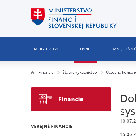
MINISTERSTVO
FINANCIE
DANE, CLÁ A
Financie
Štátne výkazníctvo
Účtovná konsolid
Dok
Financie
sy
10.07.2
VEREJNÉ FINANCIE
15.06.2