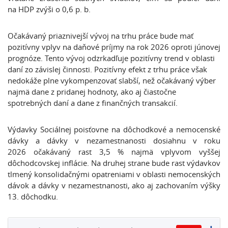
na HDP zvýši o 0,6 p. b.
Očakávaný priaznivejší vývoj na trhu práce bude mať
pozitívny vplyv na daňové príjmy na rok 2026 oproti júnovej
prognóze. Tento vývoj odzrkadľuje pozitívny trend v oblasti
daní zo závislej činnosti. Pozitívny efekt z trhu práce však
nedokáže plne vykompenzovať slabší, než očakávaný výber
najmä dane z pridanej hodnoty, ako aj čiastočne
spotrebných daní a dane z finančných transakcií.
Výdavky Sociálnej poisťovne na dôchodkové a nemocenské
dávky a dávky v nezamestnanosti dosiahnu v roku
2026 očakávaný rast 3,5 % najmä vplyvom vyššej
dôchodcovskej inflácie. Na druhej strane bude rast výdavkov
tlmený konsolidačnými opatreniami v oblasti nemocenských
dávok a dávky v nezamestnanosti, ako aj zachovaním výšky
13. dôchodku.