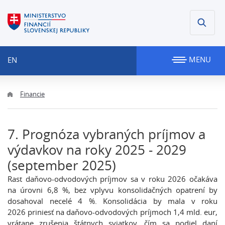
MENU
EN
Financie
7. Prognóza vybraných príjmov a
výdavkov na roky 2025 - 2029
(september 2025)
Rast daňovo-odvodových príjmov sa v roku 2026 očakáva
na úrovni 6,8 %, bez vplyvu konsolidačných opatrení by
dosahoval necelé 4 %. Konsolidácia by mala v roku
2026 priniesť na daňovo-odvodových príjmoch 1,4 mld. eur,
vrátane zrušenia štátnych sviatkov, čím sa podiel daní