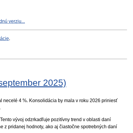
nú verziu...
mácie
.
(september 2025)
 necelé 4 %. Konsolidácia by mala v roku 2026 priniesť
.
ento vývoj odzrkadľuje pozitívny trend v oblasti daní
e z pridanej hodnoty, ako aj čiastočne spotrebných daní