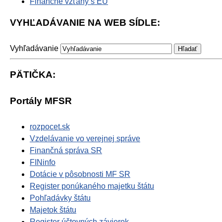
Finančné vzťahy s EÚ
VYHĽADÁVANIE NA WEB SÍDLE:
Vyhľadávanie
PÄTIČKA:
Portály MFSR
rozpocet.sk
Vzdelávanie vo verejnej správe
Finančná správa SR
FINinfo
Dotácie v pôsobnosti MF SR
Register ponúkaného majetku štátu
Pohľadávky štátu
Majetok štátu
Register účtovných závierok