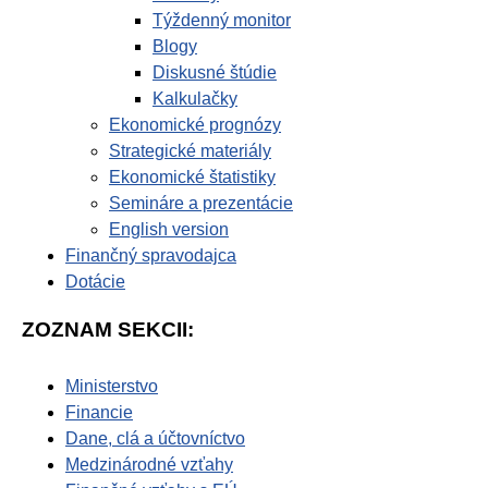
Týždenný monitor
Blogy
Diskusné štúdie
Kalkulačky
Ekonomické prognózy
Strategické materiály
Ekonomické štatistiky
Semináre a prezentácie
English version
Finančný spravodajca
Dotácie
ZOZNAM SEKCII:
Ministerstvo
Financie
Dane, clá a účtovníctvo
Medzinárodné vzťahy