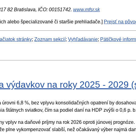
 817 82 Bratislava, IČO: 00151742.
www.mfsr.sk
ich alebo špecializované či staršie prehliadače.]
Prejsť na pôvod
ačiatok stránky
;
Zoznam sekcií
;
Vyhľadávanie
;
Pätičkové infor
 a výdavkov na roky 2025 - 2029 
úrovni 6,8 %, bez vplyvu konsolidačných opatrení by dosahoval
a štátnych sviatkov, čím sa podiel daní na HDP zvýši o 0,6 p. b
y vplyv na daňové príjmy na rok 2026 oproti júnovej prognóze. T
okáže plne vykompenzovať slabší, než očakávaný výber najmä dan