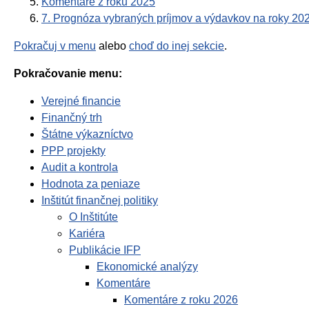
Komentáre z roku 2025
7. Prognóza vybraných príjmov a výdavkov na roky 20
Pokračuj v menu
alebo
choď do inej sekcie
.
Pokračovanie menu:
Verejné financie
Finančný trh
Štátne výkazníctvo
PPP projekty
Audit a kontrola
Hodnota za peniaze
Inštitút finančnej politiky
O Inštitúte
Kariéra
Publikácie IFP
Ekonomické analýzy
Komentáre
Komentáre z roku 2026