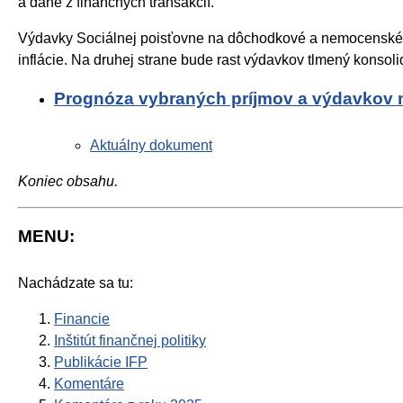
a dane z finančných transakcií.
Výdavky Sociálnej poisťovne na dôchodkové a nemocenské 
inflácie. Na druhej strane bude rast výdavkov tlmený kons
Prognóza vybraných príjmov a výdavkov n
Aktuálny dokument
Koniec obsahu.
MENU:
Nachádzate sa tu:
Financie
Inštitút finančnej politiky
Publikácie IFP
Komentáre