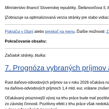
Ministerstvo financií Slovenskej republiky, Štefanovičova 5,
[Zobrazuje sa optimalizovaná verzia stránky pre slabo vidiac
Pokračuj v čítaní
alebo
preskoč na menu
. Ďalšie možnosti:
Z
Pokračovanie obsahu:
Začiatok stránky, titulka:
7. Prognóza vybraných príjmov
Rast daňovo-odvodových príjmov sa v roku 2026 očakáva na 
na daňovo-odvodových príjmoch 1,4 mld. eur, vrátane zrušeni
Očakávaný priaznivejší vývoj na trhu práce bude mať pozitívn
zo závislej činnosti. Pozitívny efekt z trhu práce však ned