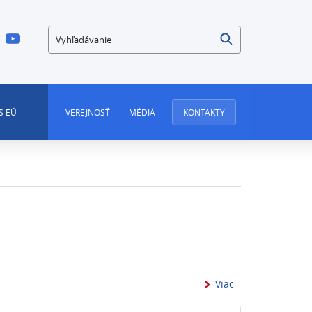
Vyhľadávanie
S EÚ
VEREJNOSŤ
MÉDIÁ
KONTAKTY
informácií o - 1
Viac