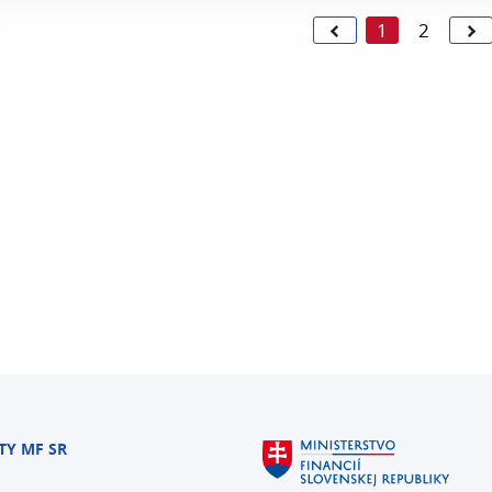
1
2
TY MF SR