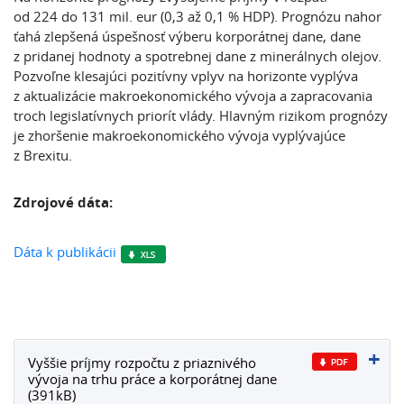
od 224 do 131 mil. eur (0,3 až 0,1 % HDP). Prognózu nahor
ťahá zlepšená úspešnosť výberu korporátnej dane, dane
z pridanej hodnoty a spotrebnej dane z minerálnych olejov.
Pozvoľne klesajúci pozitívny vplyv na horizonte vyplýva
z aktualizácie makroekonomického vývoja a zapracovania
troch legislatívnych priorít vlády. Hlavným rizikom prognózy
je zhoršenie makroekonomického vývoja vyplývajúce
z Brexitu.
Zdrojové dáta:
Dáta k publikácii
Vyššie príjmy rozpočtu z priaznivého
vývoja na trhu práce a korporátnej dane
(391kB)