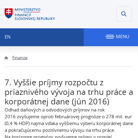
MENU
EN
Financie
7. Vyššie príjmy rozpočtu z
priaznivého vývoja na trhu práce a
korporátnej dane (jún 2016)
Odhad daňových a odvodových príjmov na rok
2016 zvyšujeme oproti februárovej prognóze o 278 mil. eur
(0,4 % HDP) najmä vďaka vyššiemu výberu korporátnej dane
a pokračujúcemu pozitívnemu vývoju na trhu práce.
Na horizonte prognózy zvyšujeme príjmy v rozpätí