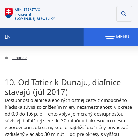
MENU
EN
Financie
10. Od Tatier k Dunaju, diaľnice
stavajú (júl 2017)
Dostupnosť diaľnice alebo rýchlostnej cesty z dlhodobého
hľadiska súvisí so znížením miery nezamestnanosti v okrese
od 0,9 do 1,6 p. b.. Tento vplyv je meraný dostupnosťou
súvislej diaľničnej siete do 30 minút od okresného mesta
v porovnaní s okresmi, kde je najbližší diaľničný privádzač
vzdialený viac ako 30 minút. Hoci pre okresy s vyššou