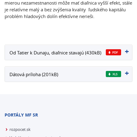
mierou nezamestnanosti môže mať diaľnica vyšší efekt, stále
je relatívne malý a bez zvýšenia kvality ľudského kapitálu
problém hladových dolín efektívne nerieši.
Od Tatier k Dunaju, diaľnice stavajú (430kB)
Dátová príloha (201kB)
PORTÁLY MF SR
rozpocet.sk