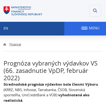
MENU
EN
Financie
Prognóza vybraných výdavkov VS
(66. zasadnutie VpDP, február
2022)
Strednodobá prognóza výdavkov bola členmi Výboru
(KRRZ, NBS, Infostat, Tatrabanka, ČSOB, Slovenská
sporiteľňa, UniCreditBank a VÚB)
vyhodnotená ako
realistická
.