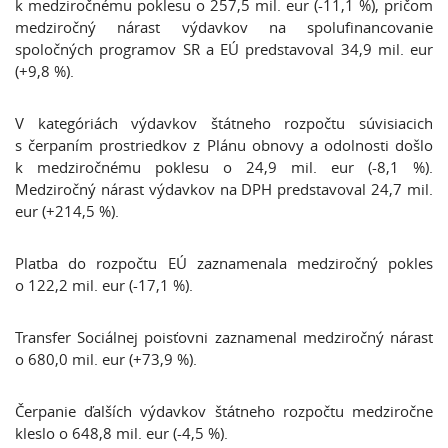
k medziročnému poklesu o 257,5 mil. eur (-11,1 %), pričom
medziročný nárast výdavkov na spolufinancovanie
spoločných programov SR a EÚ predstavoval 34,9 mil. eur
(+9,8 %).
V kategóriách výdavkov štátneho rozpočtu súvisiacich
s čerpaním prostriedkov z Plánu obnovy a odolnosti došlo
k medziročnému poklesu o 24,9 mil. eur (-8,1 %).
Medziročný nárast výdavkov na DPH predstavoval 24,7 mil.
eur (+214,5 %).
Platba do rozpočtu EÚ zaznamenala medziročný pokles
o 122,2 mil. eur (-17,1 %).
Transfer Sociálnej poisťovni zaznamenal medziročný nárast
o 680,0 mil. eur (+73,9 %).
Čerpanie ďalších výdavkov štátneho rozpočtu medziročne
kleslo o 648,8 mil. eur (-4,5 %).