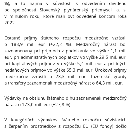
%), a to najmä v súvislosti s odvedením dividend
od spoločnosti Slovenský plynárenský priemysel, a. s.
v minulom roku, ktoré mali byť odvedené koncom roka
2022.
Ostatné príjmy štátneho rozpočtu medziročne vzrástli
o 188,9 mil. eur (+22,2 %). Medziročný nárast bol
zaznamenaný pri príjmoch z podnikania vo výške 1,1 mil.
eur, pri administratívnych poplatkov vo výške 29,5 mil. eur,
pri kapitálových príjmov vo výške 5,4 mil. eur a pri iných
nedaňových príjmov vo výške 65,3 mil. eur. Úrokové príjmy
medziročne vzrástli o 23,3 mil. eur. Tuzemské granty
a transfery zaznamenali medziročný nárast o 64,3 mil. eur.
Výdavky na obsluhu štátneho dlhu zaznamenali medziročný
nárast o 173,0 mil. eur (+27,8 %).
V kategóriách výdavkov štátneho rozpočtu súvisiacich
s čerpaním prostriedkov z rozpočtu EÚ (EÚ fondy) došlo