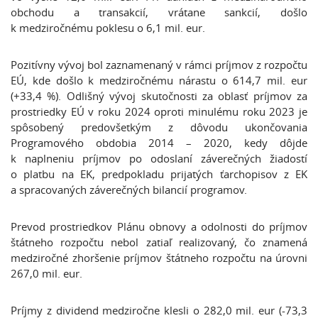
obchodu a transakcií, vrátane sankcií, došlo
k medziročnému poklesu o 6,1 mil. eur.
Pozitívny vývoj bol zaznamenaný v rámci príjmov z rozpočtu
EÚ, kde došlo k medziročnému nárastu o 614,7 mil. eur
(+33,4 %). Odlišný vývoj skutočnosti za oblasť príjmov za
prostriedky EÚ v roku 2024 oproti minulému roku 2023 je
spôsobený predovšetkým z dôvodu ukončovania
Programového obdobia 2014 – 2020, kedy dôjde
k naplneniu príjmov po odoslaní záverečných žiadostí
o platbu na EK, predpokladu prijatých ťarchopisov z EK
a spracovaných záverečných bilancií programov.
Prevod prostriedkov Plánu obnovy a odolnosti do príjmov
štátneho rozpočtu nebol zatiaľ realizovaný, čo znamená
medziročné zhoršenie príjmov štátneho rozpočtu na úrovni
267,0 mil. eur.
Príjmy z dividend medziročne klesli o 282,0 mil. eur (-73,3