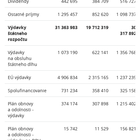
Dividendy
442 695
384 709
516 727
Ostatné príjmy
1 295 457
852 620
1 098 737
Výdavky
31 363 983
19 712 319
30
štátneho
317 892
rozpočtu
Výdavky
1 073 190
622 141
1 356 768
na obsluhu
štátneho dlhu
EÚ výdavky
4 906 834
2 315 165
1 237 239
Spolufinancovanie
731 234
358 410
325 158
Plán obnovy
374 174
307 898
1 215 402
a odolnosti -
výdavky
Plán obnovy
15 742
11 529
156 821
a odolnosti -