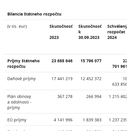
Bilancia štátneho rozpočtu
(v tis. eur)
Skutočnosť
Skutočnosť
Schválený
k
rozpočet
2023
30.09.2023
2024
Príjmy štátneho
23 688 646
15 796 077
22
rozpočtu
701 961
Daňové príjmy
17 441 219
12 452 372
18
633 856
Plán obnovy
367 278
266 994
1 215 402
a odolnosti -
príjmy
EÚ príjmy
4 141 996
1 839 383
1 237 239