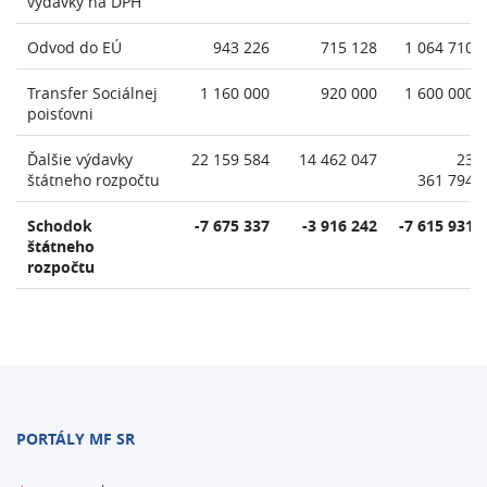
výdavky na DPH
Odvod do EÚ
943 226
715 128
1 064 710
Transfer Sociálnej
1 160 000
920 000
1 600 000
poisťovni
Ďalšie výdavky
22 159 584
14 462 047
23
štátneho rozpočtu
361 794
Schodok
-7 675 337
-3 916 242
-7 615 931
štátneho
rozpočtu
PORTÁLY MF SR