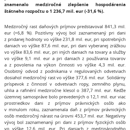
znamenalo medziročné zlepšenie hospodárenia
štátneho rozpočtu o 1 236,7 mil. eur (-31,6 %).
Medziročný rast daňových príjmov predstavoval 841,3 mil.
eur (+6,8 %). Pozitívny vývoj bol zaznamenaný pri dani
z pridanej hodnoty vo výške 231,8 mil. eur, pri spotrebných
daniach vo výške 87,6 mil. eur, pri dani vyberanej zrážkou
vo výške 83,6 mil. eur, pri iných daniach na tovary a služby
vo výške 9,1 mil. eur a pri daniach z používania tovarov
a z povolenia na výkon činnosti vo výške 4,3 mil. eur.
Osobitný odvod z podnikania v regulovaných odvetviach
dosiahol medziročný rast vo výške 377,6 mil. eur. Solidárny
príspevok z činností v odvetviach ropy, zemného plynu,
uhlia a rafinérií medziročne klesol o 387,7 mil. eur. Keďže
územnej samospráve bolo prevedených o 12,1 mil. eur viac
prostriedkov dani z príjmov právnických osôb ako
v minulom roku, zaznamenala daň z príjmov právnických
osôb medziročný nárast na úrovni 453,7 mil. eur. Negatívny
vývoj bol zaznamenaný pri dani z príjmov fyzických osôb
vo výške 12,6 mil. eur. Pri daniach z medzinárodného