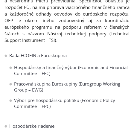
a neskromnú mieru predvídania. Špecifickou oblasťou je
rozpočet EÚ, najmä príprava viacročného finančného rámca
a každoročné odhady odvodov do európskeho rozpočtu.
OEP je okrem iného zodpovedný aj za koordináciu
európskeho programu na podporu reforiem v členských
štátoch s názvom Nástroj technickej podpory (Technical
Support Instrument - TSI).
Rada ECOFIN a Euroskupina
Hospodársky a finančný výbor (Economic and Financial
Committee – EFC)
Pracovná skupina Euroskupiny (Eurogroup Working
Group – EWG)
Výbor pre hospodársku politiku (Economic Policy
Committee – EPC)
Hospodárske riadenie