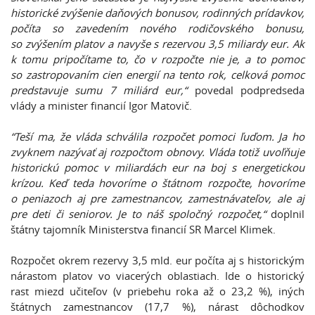
historické zvýšenie daňových bonusov, rodinných prídavkov,
počíta so zavedením nového rodičovského bonusu,
so zvýšením platov a navyše s rezervou 3,5 miliardy eur. Ak
k tomu pripočítame to, čo v rozpočte nie je, a to pomoc
so zastropovaním cien energií na tento rok, celková pomoc
predstavuje sumu 7 miliárd eur,“
povedal podpredseda
vlády a minister financií Igor Matovič.
“Teší ma, že vláda schválila rozpočet pomoci ľuďom. Ja ho
zvyknem nazývať aj rozpočtom obnovy. Vláda totiž uvoľňuje
historickú pomoc v miliardách eur na boj s energetickou
krízou. Keď teda hovoríme o štátnom rozpočte, hovoríme
o peniazoch aj pre zamestnancov, zamestnávateľov, ale aj
pre deti či seniorov. Je to náš spoločný rozpočet,“
doplnil
štátny tajomník Ministerstva financií SR Marcel Klimek.
Rozpočet okrem rezervy 3,5 mld. eur počíta aj s historickým
nárastom platov vo viacerých oblastiach. Ide o historický
rast miezd učiteľov (v priebehu roka až o 23,2 %), iných
štátnych zamestnancov (17,7 %), nárast dôchodkov