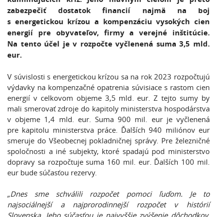
zabezpečiť dostatok financií najmä na boj
s energetickou krízou a kompenzáciu vysokých cien
energií pre obyvateľov, firmy a verejné inštitúcie.
Na tento účel je v rozpočte vyčlenená suma 3,5 mld.
eur.
V súvislosti s energetickou krízou sa na rok 2023 rozpočtujú
výdavky na kompenzačné opatrenia súvisiace s rastom cien
energií v celkovom objeme 3,5 mld. eur. Z tejto sumy by
mali smerovať zdroje do kapitoly ministerstva hospodárstva
v objeme 1,4 mld. eur. Suma 900 mil. eur je vyčlenená
pre kapitolu ministerstva práce. Ďalších 940 miliónov eur
smeruje do Všeobecnej pokladničnej správy. Pre železničné
spoločnosti a iné subjekty, ktoré spadajú pod ministerstvo
dopravy sa rozpočtuje suma 160 mil. eur. Ďalších 100 mil.
eur bude súčasťou rezervy.
„Dnes sme schválili rozpočet pomoci ľuďom. Je to
najsociálnejší a najprorodinnejší rozpočet v histórií
Slovenska. Jeho súčasťou je najvyššie zvýšenie dôchodkov,