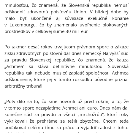
minulosťou, čo znamená, že Slovenská republika nemusí
odškodniť zdravotnú poisťovňu Union. V blízkej dobe by
malo byť ukončené aj súvisiace exekučné konanie
v Luxemburgu, čo by znamenalo uvoľnenie blokovaných
prostriedkov v celkovej sume 30 mil. eur.
Po takmer desať rokov trvajúcom právnom spore o zákaze
zisku zdravotných poisťovní dal dnes nemecký Najvyšší súd
za pravdu Slovenskej republike, čo znamená, že kauza
„Achmea“ sa stáva definitívne minulosťou. Slovenská
republika tak nebude musieť zaplatiť spoločnosti Achmea
odškodnenie, ktoré jej v tomto rozsudku pôvodne priznal
arbitrážny tribunál.
„Potvrdilo sa to, čo sme hovorili už pred rokmi, a to, že
v tomto spore nezaplatíme Achmei ani euro. Dnes nám dal
konečne súd za pravdu a všetci „mrchožrúti“, ktorí roky
vykrikovali že prehráme sa tešili zbytočne. Chcem teda
poďakovať celému tímu za prácu a vyjadriť radosť z tohto