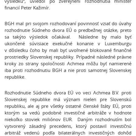
výsledku“, uviedol po zverejnení rozhodnutia minister
financií Peter Kažimír.
BGH mal pri svojom rozhodovaní povinnosť vziať do úvahy
rozhodnutie Súdneho dvora EÚ o predbežnej otázke, preto
sa takýto výsledok očakával. Následne by malo byť
ukončené súvisiace exekučné konanie v Luxemburgu
v dôsledku čoho by mali byť uvoľnené blokované finančné
prostriedky Slovenskej republiky. Prípadné následné právne
kroky zo strany spoločnosti Achmea môžu byť namierené
iba proti rozhodnutiu BGH a nie proti samotnej Slovenskej
republike.
Rozhodnutie Súdneho dvora EÚ vo veci Achmea B.V. proti
Slovenskej republike má význam nielen pre Slovenskú
republiku, ale aj pre všetky ostatné členské štáty EÚ, proti
ktorým sa vedú podobné investičné arbitráže v hodnote
niekoľko stoviek miliónov EUR. Daným rozhodnutím bol
vytvorený zásadný precedens, ktorý postavil investičnú
arbitráž vedenú podľa bilaterálnych investičných dohôd