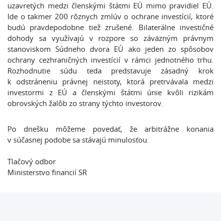
uzavretých medzi členskými štátmi EÚ mimo pravidiel EÚ.
Ide o takmer 200 rôznych zmlúv o ochrane investícií, ktoré
budú pravdepodobne tiež zrušené. Bilaterálne investičné
dohody sa využívajú v rozpore so záväzným právnym
stanoviskom Súdneho dvora EÚ ako jeden zo spôsobov
ochrany cezhraničných investícií v rámci jednotného trhu.
Rozhodnutie súdu teda predstavuje zásadný krok
k odstráneniu právnej neistoty, ktorá pretrvávala medzi
investormi z EÚ a členskými štátmi únie kvôli rizikám
obrovských žalôb zo strany týchto investorov.
Po dnešku môžeme povedať, že arbitrážne konania
v súčasnej podobe sa stávajú minulosťou.
Tlačový odbor
Ministerstvo financií SR