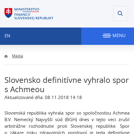
MENU
EN
Médiá
Slovensko definitívne vyhralo spor
s Achmeou
Aktualizované dňa: 08.11.2018 14:18
Slovenská republika vyhrala spor so spoločnosťou Achmea
B.V. Nemecký Najvyšší súd (BGH) dnes v tejto veci zrušil
arbitrážne rozhodnutie proti Slovenskej republike. Spor
o zákaze zisku zdravotných poisťovní je teda definitívne