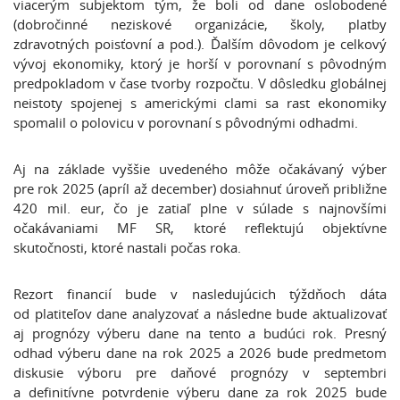
viacerým subjektom tým, že boli od dane oslobodené
(dobročinné neziskové organizácie, školy, platby
zdravotných poisťovní a pod.). Ďalším dôvodom je celkový
vývoj ekonomiky, ktorý je horší v porovnaní s pôvodným
predpokladom v čase tvorby rozpočtu. V dôsledku globálnej
neistoty spojenej s americkými clami sa rast ekonomiky
spomalil o polovicu v porovnaní s pôvodnými odhadmi.
Aj na základe vyššie uvedeného môže očakávaný výber
pre rok 2025 (apríl až december) dosiahnuť úroveň približne
420 mil. eur, čo je zatiaľ plne v súlade s najnovšími
očakávaniami MF SR, ktoré reflektujú objektívne
skutočnosti, ktoré nastali počas roka.
Rezort financií bude v nasledujúcich týždňoch dáta
od platiteľov dane analyzovať a následne bude aktualizovať
aj prognózy výberu dane na tento a budúci rok. Presný
odhad výberu dane na rok 2025 a 2026 bude predmetom
diskusie výboru pre daňové prognózy v septembri
a definitívne potvrdenie výberu dane za rok 2025 bude