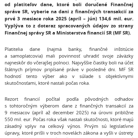
od platiteľov dane, ktoré boli doručené Finančnej
správe SR, vyberie na dani z finančných transakcií za
prvé 3 mesiace roka 2025 (apríl – jún) 134,6 mil. eur.
Vyplýva to z doteraz spracovaných údajov zo strany
Finančnej správy SR a Ministerstva financií SR (MF SR).
Platitelia dane (najmä banky, finančné inštitúcie
a samoplatcovia) mali povinnosť uhradiť svoje záväzky
najneskôr do včerajšej polnoci. Najvyššie čiastky boli na účet
štátnych príjmov pripísané práve v posledné dni. MF SR
hodnotí tento výber ako v súlade s objektívnymi
skutočnosťami, ktoré nastali počas roka.
Rezort financií počítal podľa pôvodných odhadov
s tohtoročným výberom dane z finančných transakcií za
9 mesiacov (apríl až december 2025) na úrovni približne
550 mil. eur. Počas roka však nastali skutočnosti, ktoré majú
zásadný vplyv na celkový výnos. Prvým sú legislatívne
úpravy, ktoré prišli v troch novelách zákona a vyšli v ústrety