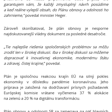
garantujem vám, že každý zmysluplný návrh posúdime
a keď reálne vylepší obsah, do Plánu obnovy a odolnosti ho
zahrnieme,“
povedal minister Heger.
Zároveň skonštatoval, že plán obnovy je nesporne
najdiskutovanejší vládny dokument za posledné desaťročie.
„
Tie najlepšie riešenia spoločenských problémov sa môžu
zrodiť len v širokej diskusii. Iba v širokej diskusii sa môžeme
dopracovať k inovatívnej ekonomike, modernému štátu
a zdravej, čistej krajine
,“ povedal.
Plán je spoločnou reakciou krajín EÚ na silný pokles
ekonomiky v dôsledku pandémie koronavírusu. Jeho
príprava je založená na dodržiavaní prísnych požiadaviek
Európskej komisie vrátane vyčlenenia 37 % alokácie
na zelenú a 20 % na digitálnu transformáciu.
Plán obnovy a odolnosti SR sa zameriava na päť hlavných