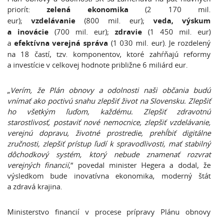
priorít:
zelená ekonomika
(2 170 mil.
eur);
vzdelávanie
(800 mil. eur);
veda, výskum
a inovácie
(700 mil. eur);
zdravie
(1 450 mil. eur)
a
efektívna verejná správa
(1 030 mil. eur). Je rozdelený
na 18 častí, tzv. komponentov, ktoré zahŕňajú reformy
a investície v celkovej hodnote približne 6 miliárd eur.
„
Verím, že Plán obnovy a odolnosti naši občania budú
vnímať ako poctivú snahu zlepšiť život na Slovensku. Zlepšiť
ho všetkým ľuďom, každému. Zlepšiť zdravotnú
starostlivosť, postaviť nové nemocnice, zlepšiť vzdelávanie,
verejnú dopravu, životné prostredie, prehĺbiť digitálne
zručnosti, zlepšiť prístup ľudí k spravodlivosti, mať stabilný
dôchodkový systém, ktorý nebude znamenať rozvrat
verejných financií
,“ povedal minister Hegera a dodal, že
výsledkom bude inovatívna ekonomika, moderný štát
a zdravá krajina.
Ministerstvo financií v procese prípravy Plánu obnovy