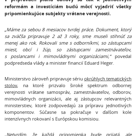
reformám a investíciám budú môcť vyjadriť všetky
pripomienkujúce subjekty vrátane verejnosti.
„
Máme za sebou 8 mesiacov tvrdej práce. Dokument, ktorý
sa zväčša pripravuje 2 až 3 roky, sme museli stihnúť za
menej ako rok. Rokovali sme s odborníkmi, so zástupcami
miest, obcí i žúp, so zástupcami zamestnávateľov,
s poslancami i mimovládnymi organizáciami,“
povedal
podpredseda vlády a minister financií Eduard Heger.
Ministerstvo zároveň pripravuje sériu
okrúhlych tematických
stolov
, na ktoré prizvalo široké spektrum odbornej
verejnosti vrátane samospráv, zamestnávateľov, odborov,
mimovládnych organizácii, ale aj zástupcov relevantných
ministerstiev, ktoré zodpovedajú za prípravu jednotlivých
komponentov. Súčasne sa pokračuje v ďalšom kole
intenzívnych rokovaní s Európskou komisiou.
„
Netvrdím, že každá pripomienka bude prijatá, ale