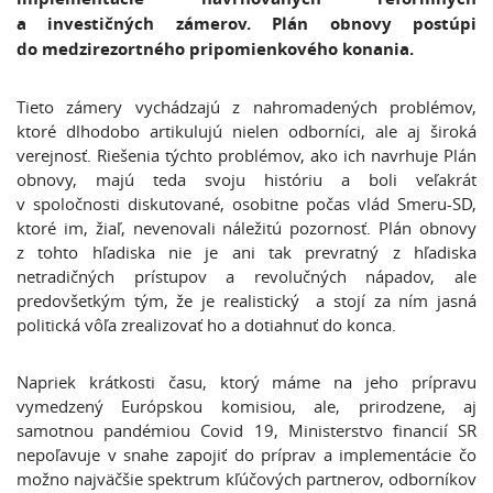
a investičných zámerov. Plán obnovy postúpi
do medzirezortného pripomienkového konania.
Tieto zámery vychádzajú z nahromadených problémov,
ktoré dlhodobo artikulujú nielen odborníci, ale aj široká
verejnosť. Riešenia týchto problémov, ako ich navrhuje Plán
obnovy, majú teda svoju históriu a boli veľakrát
v spoločnosti diskutované, osobitne počas vlád Smeru-SD,
ktoré im, žiaľ, nevenovali náležitú pozornosť. Plán obnovy
z tohto hľadiska nie je ani tak prevratný z hľadiska
netradičných prístupov a revolučných nápadov, ale
predovšetkým tým, že je realistický a stojí za ním jasná
politická vôľa zrealizovať ho a dotiahnuť do konca.
Napriek krátkosti času, ktorý máme na jeho prípravu
vymedzený Európskou komisiou, ale, prirodzene, aj
samotnou pandémiou Covid 19, Ministerstvo financií SR
nepoľavuje v snahe zapojiť do príprav a implementácie čo
možno najväčšie spektrum kľúčových partnerov, odborníkov