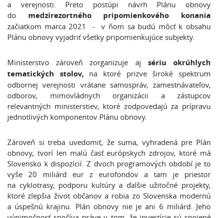
a verejnosti. Preto postúpi návrh Plánu obnovy
do
medzirezortného pripomienkového konania
začiatkom marca 2021 - v ňom sa budú môcť k obsahu
Plánu obnovy vyjadriť všetky pripomienkujúce subjekty.
Ministerstvo zároveň zorganizuje aj
sériu okrúhlych
tematických stolov,
na ktoré prizve široké spektrum
odbornej verejnosti vrátane samospráv, zamestnávateľov,
odborov, mimovládnych organizácii a zástupcov
relevantných ministerstiev, ktoré zodpovedajú za prípravu
jednotlivých komponentov Plánu obnovy.
Zároveň si treba uvedomiť, že suma, vyhradená pre Plán
obnovy, tvorí len malú časť európskych zdrojov, ktoré má
Slovensko k dispozícií. Z dvoch programových období je to
vyše 20 miliárd eur z eurofondov a tam je priestor
na cyklotrasy, podporu kultúry a ďalšie užitočné projekty,
ktoré zlepšia život občanov a robia zo Slovenska modernú
a úspešnú krajinu. Plán obnovy nie je ani 6 miliárd. Jeho
výnimočnosť spočíva práve v tom, že investície sú spojené