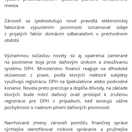
miesta.
Zároveň sa zjednodušujú nové pravidlá elektronickej
fakturácie vypustením povinnosti oznamovať údaje
z prijatých faktúr domácim odberateľom v prechodnom
období.
Významnou súčasťou novely sú aj opatrenia zamerané
na posilnenie boja proti daňovým únikom a zneužívaniu
systému DPH. Ministerstvo financií reaguje na dlhodobé
skúsenosti z praxe, podľa ktorých niektoré subjekty
využívajú registráciu DPH na špekulatívne alebo podvodné
konanie. Novela preto precizuje a dopĺňa dôvody, na základe
ktorých bude môcť daňový úrad pristúpiť k zrušeniu
registrácie pre DPH v prípadoch, keď existujú vážne
pochybnosti o riadnom plnení daňových povinností.
Navrhované zmeny zároveň pomôžu finančnej správe
rýchlejšie identifikovať rizikové správanie a pružnejšie