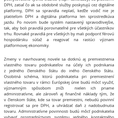
DPH, zatiaľ čo ak sa obdobné služby poskytujú cez digitálne
platformy, DPH sa spravidla neplatí, keďže vodič nie je
platiteľom DPH a digitálna platforma len sprostredkúva
jazdu. Po novom bude systém nastavený spravodlivejšie,
tak, aby boli pravidlá porovnateľné pre všetkých účastníkov
trhu. Rovnaké pravidlá pre všetkých by mali podporiť férovú
hospodársku súťaž a reagovať na rastúci význam
platformovej ekonomiky.
Zmeny v navrhovanej novele sa dotknú aj premiestnenia
vlastného tovaru podnikateľov na účely ich podnikania
z jedného členského štátu do iného členského štátu.
Osobitná schéma, ktorú podnikatelia pri premiestnení
vlastného tovaru v rámci Európskej únie budú môcť využiť,
významným spôsobom zníži nielen ich priame
administratívne, ale zároveň aj finančné náklady tým, že
v členskom štáte, kde sa tovar premiestni, nebudú povinní
registrovať sa pre DPH, a uhrádzať daň z nadobudnutia
tovaru. Administratívne povinnosti budú môcť podnikatelia
vybaviť prostredníctvom systému jedného kontaktného