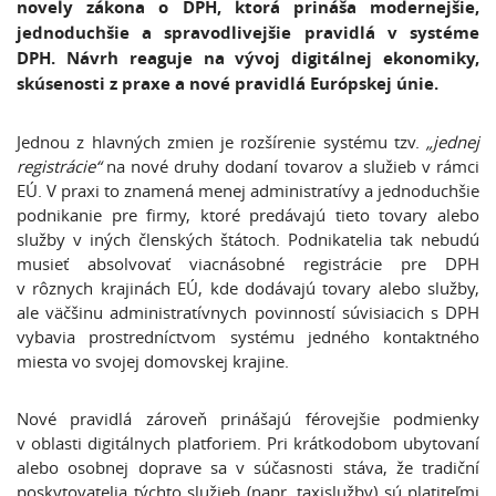
novely zákona o DPH, ktorá prináša modernejšie,
jednoduchšie a spravodlivejšie pravidlá v systéme
DPH. Návrh reaguje na vývoj digitálnej ekonomiky,
skúsenosti z praxe a nové pravidlá Európskej únie.
Jednou z hlavných zmien je rozšírenie systému tzv.
„jednej
registrácie“
na nové druhy dodaní tovarov a služieb v rámci
EÚ. V praxi to znamená menej administratívy a jednoduchšie
podnikanie pre firmy, ktoré predávajú tieto tovary alebo
služby v iných členských štátoch. Podnikatelia tak nebudú
musieť absolvovať viacnásobné registrácie pre DPH
v rôznych krajinách EÚ, kde dodávajú tovary alebo služby,
ale väčšinu administratívnych povinností súvisiacich s DPH
vybavia prostredníctvom systému jedného kontaktného
miesta vo svojej domovskej krajine.
Nové pravidlá zároveň prinášajú férovejšie podmienky
v oblasti digitálnych platforiem. Pri krátkodobom ubytovaní
alebo osobnej doprave sa v súčasnosti stáva, že tradiční
poskytovatelia týchto služieb (napr. taxislužby) sú platiteľmi