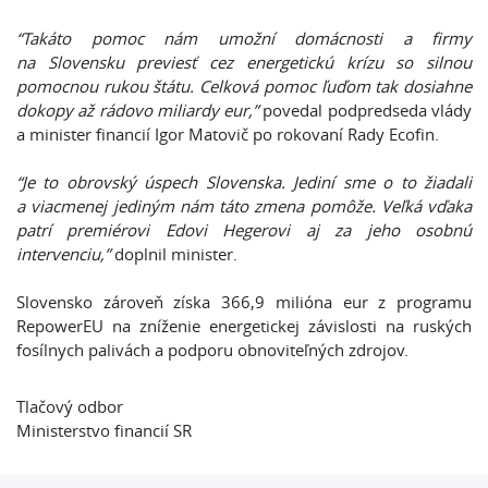
“Takáto pomoc nám umožní domácnosti a firmy
na Slovensku previesť cez energetickú krízu so silnou
pomocnou rukou štátu. Celková pomoc ľuďom tak dosiahne
dokopy až rádovo miliardy eur,”
povedal podpredseda vlády
a minister financií Igor Matovič po rokovaní Rady Ecofin.
“Je to obrovský úspech Slovenska. Jediní sme o to žiadali
a viacmenej jediným nám táto zmena pomôže. Veľká vďaka
patrí premiérovi Edovi Hegerovi aj za jeho osobnú
intervenciu,”
doplnil minister.
Slovensko zároveň získa 366,9 milióna eur z programu
RepowerEU na zníženie energetickej závislosti na ruských
fosílnych palivách a podporu obnoviteľných zdrojov.
Tlačový odbor
Ministerstvo financií SR