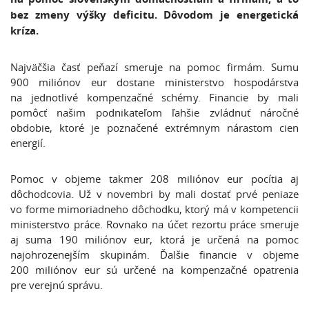
bez zmeny výšky deficitu. Dôvodom je energetická
kríza.
Najväčšia časť peňazí smeruje na pomoc firmám. Sumu
900 miliónov eur dostane ministerstvo hospodárstva
na jednotlivé kompenzačné schémy. Financie by mali
pomôcť našim podnikateľom ľahšie zvládnuť náročné
obdobie, ktoré je poznačené extrémnym nárastom cien
energií.
Pomoc v objeme takmer 208 miliónov eur pocítia aj
dôchodcovia. Už v novembri by mali dostať prvé peniaze
vo forme mimoriadneho dôchodku, ktorý má v kompetencii
ministerstvo práce. Rovnako na účet rezortu práce smeruje
aj suma 190 miliónov eur, ktorá je určená na pomoc
najohrozenejším skupinám. Ďalšie financie v objeme
200 miliónov eur sú určené na kompenzačné opatrenia
pre verejnú správu.