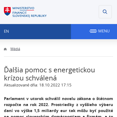
MENU
EN
Médiá
Ďalšia pomoc s energetickou
krízou schválená
Aktualizované dňa: 18.10.2022 17:15
Parlament v utorok schválil novelu zákona o štátnom
rozpočte na rok 2022. Prostriedky z vyššieho výberu
daní vo výške 1,5 miliardy eur tak môžu byť použité
na pomoc slovenským domácnostiam a firmám, a to