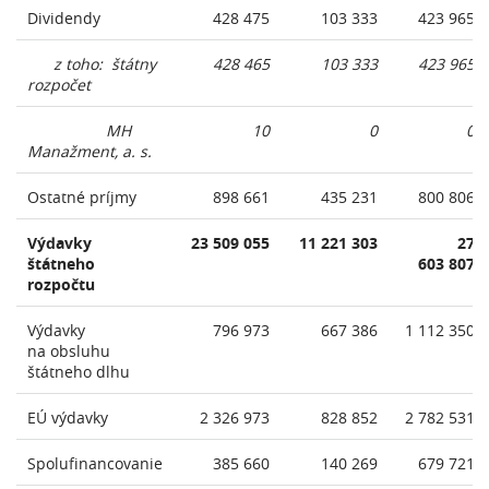
Dividendy
428 475
103 333
423 965
z toho: štátny
428 465
103 333
423 965
rozpočet
MH
10
0
0
Manažment, a. s.
Ostatné príjmy
898 661
435 231
800 806
Výdavky
23 509 055
11 221 303
27
štátneho
603 807
rozpočtu
Výdavky
796 973
667 386
1 112 350
na obsluhu
štátneho dlhu
EÚ výdavky
2 326 973
828 852
2 782 531
Spolufinancovanie
385 660
140 269
679 721