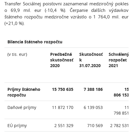
Transfer Sociálnej poisťovni zaznamenal medziročný pokles
o 69,9 mil. eur (-10,4 %). Čerpanie ďalších výdavkov
štátneho rozpočtu medziročne vzrástlo o 1 764,0 mil. eur
(+21,0 %).
Bilancia štátneho rozpočtu
(v tis. eur)
Predbežná
Skutočnosť
Schválený
skutočnosť
k
rozpočet
2020
31.07.2020
2021
Príjmy štátneho
15 750 635
7 388 186
15
rozpočtu
806 153
Daňové príjmy
11 872 170
6 139 053
11
798 851
EÚ príjmy
2 551 329
710 569
2 782 531