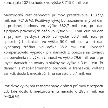
koncu júla 2021 schodok vo výške 3 715,0 mil. eur.
Medziročný rast daňových príjmov predstavoval 1 327,9
mil. eur (+21,6 %). Pozitívny vývoj bol zaznamenaný pri dani
z pridanej hodnoty vo výške 682,7 mil. eur, pri dani
z príjmov právnických osôb vo výške 538,0 mil. eur, pri dani
z príjmov fyzických osôb vo výške 50,8 mil. eur, pri
spotrebných daniach vo výške 50,0 mil. eur a pri dani
vyberanej zrážkou vo výške 35,2 mil. eur. Uvedené
kompenzovalo výpadok pri daniach z používania tovarov
a z povolenia na výkon činnosti vo výške 29,6 mil. eur a pri
iných daniach na tovary a služby vo výške 4,3 mil. eur. Pri
daniach z medzinárodného obchodu a transakcií, vrátane
sankcií, došlo k medziročnému nárastu o 5,1 mil. eur.
Pozitívny vývoj bol zaznamenaný v rámci príjmov z rozpočtu
EÚ, kde došlo k medziročnému nárastu o 288,7 mil. eur
(+40,6 %).