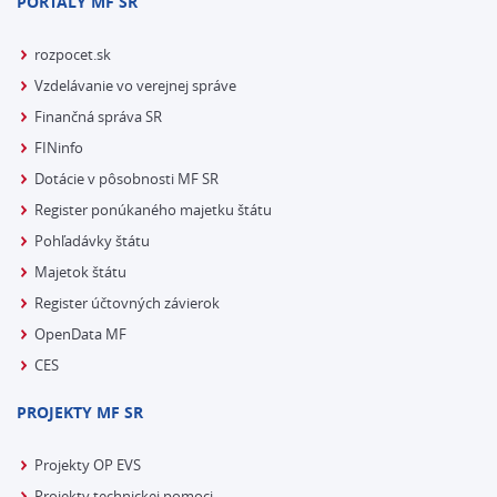
PORTÁLY MF SR
rozpocet.sk
Vzdelávanie vo verejnej správe
Finančná správa SR
FINinfo
Dotácie v pôsobnosti MF SR
Register ponúkaného majetku štátu
Pohľadávky štátu
Majetok štátu
Register účtovných závierok
OpenData MF
CES
PROJEKTY MF SR
Projekty OP EVS
Projekty technickej pomoci