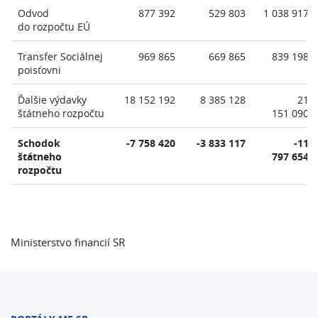
Odvod
877 392
529 803
1 038 917
do rozpočtu EÚ
Transfer Sociálnej
969 865
669 865
839 198
poisťovni
Ďalšie výdavky
18 152 192
8 385 128
21
štátneho rozpočtu
151 090
Schodok
-7 758 420
-3 833 117
-11
štátneho
797 654
rozpočtu
Ministerstvo financií SR