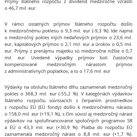
Príjmy štátneho rozpočtu z dividend medziročne vzrástli
o 46,7 mil. eur.
V rámci ostatných príjmov štátneho rozpočtu došlo
k medziročnému poklesu o 9,3 mil. eur (-9,3 %). Ide najmä
o medziročný pokles iných nedaňových príjmov o 23,6 mil.
eur, kapitálových príjmov o 2,1 mil. eur a úrokov o 0,5 mil.
eur. Príjmy z prenájmu majetku sú medziročne nižšie o 0,7
mil. eur. Uvedené výpadky príjmov boli čiastočne
kompenzované medziročným nárastom príjmov
z administratívnych poplatkov, a to o 17,6 mil. eur
Výdavky na obsluhu štátneho dlhu zaznamenali medziročný
pokles o 368,3 mil. eur (-55,2 %). V kategóriách výdavkov
štátneho rozpočtu súvisiacich s čerpaním prostriedkov
z rozpočtu EÚ (EÚ fondy) došlo k medziročnému nárastu
o 158,0 mil. eur (+19,1 %), s čím súvisí aj medziročný nárast
výdavkov na spolufinancovanie spoločných programov SR
a EÚ o 43,3 mil. eur (+30,9 %). Platba do rozpočtu EÚ
zaznamenala medziročný nárast o 8,8 mil. eur (+1,7 %).