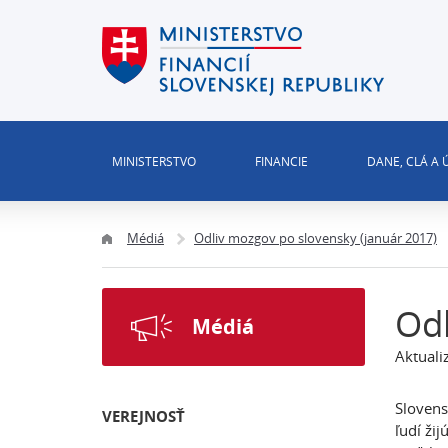
MINISTERSTVO
FINANCIE
DANE, CLÁ A
Médiá
Odliv mozgov po slovensky (január 2017)
Odl
Médiá
Aktuali
Slovens
VEREJNOSŤ
ľudí ži