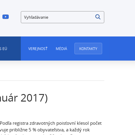
Vyhľadávanie
S EÚ
VEREJNOSŤ
MÉDIÁ
KONTAKTY
nuár 2017)
odľa registra zdravotných poisťovní klesol počet
vuje približne 5 % obyvateľstva, a každý rok