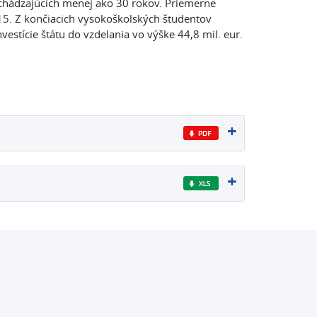
dchádzajúcich menej ako 30 rokov. Priemerne
015. Z končiacich vysokoškolských študentov
estície štátu do vzdelania vo výške 44,8 mil. eur.