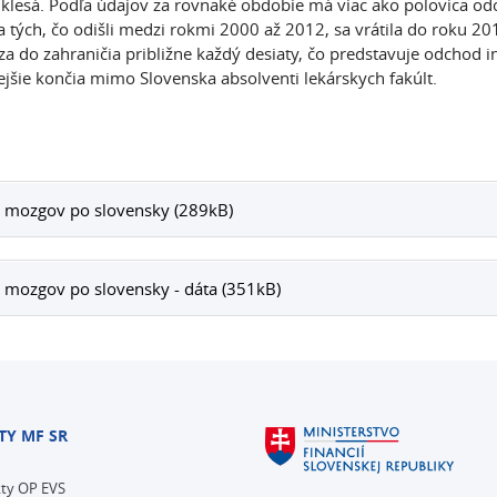
 klesá. Podľa údajov za rovnaké obdobie má viac ako polovica o
a tých, čo odišli medzi rokmi 2000 až 2012, sa vrátila do roku 2
a do zahraničia približne každý desiaty, čo predstavuje odchod inv
ejšie končia mimo Slovenska absolventi lekárskych fakúlt.
 mozgov po slovensky (289kB)
 mozgov po slovensky - dáta (351kB)
TY MF SR
kty OP EVS