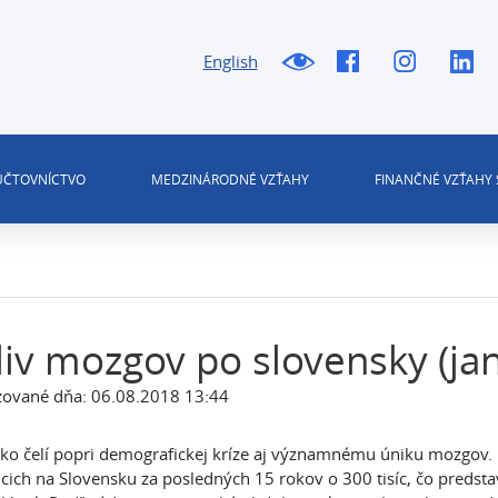
English
 ÚČTOVNÍCTVO
MEDZINÁRODNÉ VZŤAHY
FINANČNÉ VZŤAHY 
iv mozgov po slovensky (ja
zované dňa: 06.08.2018 13:44
ko čelí popri demografickej kríze aj významnému úniku mozgov. P
júcich na Slovensku za posledných 15 rokov o 300 tisíc, čo predsta