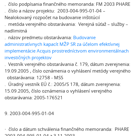
. číslo podpísania finančného memoranda: FM 2003 PHARE
. číslo a názov projektu: 2003-004-995-01-04 –
Nealokovaný rozpočet na budovanie inštitúcií
. metóda verejného obstarávania: Verejná súťaž – služby –
nadlimitná
. názov predmetu obstarávania:
Budovanie
administratívnych kapacít MŽP SR za účelom efektívnej
implementácie Acquis prostredníctvom environmentálnach
investičných projektov
. Vestník verejného obstarávania č. 179, dátum zverejnenia:
19.09.2005 , číslo oznámenia o vyhlásení metódy verejného
obstarávania: 12758 - MSS
. Úradný vestník EÚ č.: 2005/S 178, dátum zverejnenia:
15.09.2005, číslo oznámenia o vyhlásení verejného
obstarávania: 2005-176521
9. 2003-004-995-01-04
· číslo a dátum schválenia finančného memoranda: PHARE
2003-004-995-01-04 z 3.11.2003