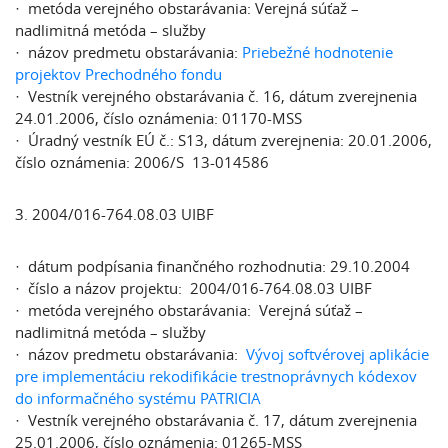
· metóda verejného obstarávania: Verejná súťaž –
nadlimitná metóda – služby
· názov predmetu obstarávania:
Priebežné hodnotenie
projektov Prechodného fondu
· Vestník verejného obstarávania č. 16, dátum zverejnenia
24.01.2006, číslo oznámenia: 01170-MSS
· Úradný vestník EÚ č.: S13, dátum zverejnenia: 20.01.2006,
číslo oznámenia: 2006/S 13-014586
3. 2004/016-764.08.03 UIBF
· dátum podpísania finančného rozhodnutia: 29.10.2004
· číslo a názov projektu: 2004/016-764.08.03 UIBF
· metóda verejného obstarávania: Verejná súťaž –
nadlimitná metóda – služby
· názov predmetu obstarávania:
Vývoj softvérovej aplikácie
pre implementáciu rekodifikácie trestnoprávnych kódexov
do informačného systému PATRICIA
· Vestník verejného obstarávania č. 17, dátum zverejnenia
25.01.2006, číslo oznámenia: 01265-MSS