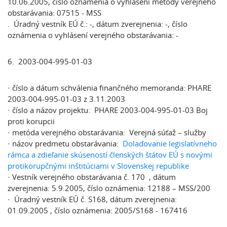
10.06.2005, číslo oznámenia o vyhlásení metódy verejného
obstarávania: 07515 - MSS
. Úradný vestník EÚ č.: -, dátum zverejnenia: -, číslo
oznámenia o vyhlásení verejného obstarávania: -
6. 2003-004-995-01-03
· číslo a dátum schválenia finančného memoranda: PHARE
2003-004-995-01-03 z 3.11.2003
· číslo a názov projektu: PHARE 2003-004-995-01-03 Boj
proti korupcii
· metóda verejného obstarávania: Verejná súťaž – služby
· názov predmetu obstarávania:
Dolaďovanie legislatívneho
rámca a zdieľanie skúseností členských štátov EÚ s novými
protikorupčnými inštitúciami v Slovenskej republike
· Vestník verejného obstarávania č. 170 , dátum
zverejnenia: 5.9.2005, číslo oznámenia: 12188 – MSS/200
· Úradný vestník EÚ č. S168, dátum zverejnenia:
01.09.2005 , číslo oznámenia: 2005/S168 - 167416