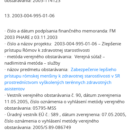
obstarávania: 2005-114123
13. 2003-004-995-01-06
· číslo a dátum podpísania finančného memoranda: FM
2003 PHARE z 03.11.2003
· číslo a názov projektu: 2003-004-995-01-06 – Zlepšenie
prístupu Rómov k zdravotnej starostlivosti
· metóda verejného obstarávania: Verejná súťaž –
nadlimitná metóda – služby
· názov predmetu obstarávania:
Zabezpečenie lepšieho
prístupu rómskej menšiny k zdravotnej starostlivosti v SR
prostredníctvom vyškolených terénnych zdravotných
asistentov
· Vestník verejného obstarávania č. 90, dátum zverejnenia
11.05.2005, číslo oznámenia o vyhlásení metódy verejného
obstarávania: 05795-MSS
· Úradný vestník EÚ č.: S89 , dátum zverejnenia: 07.05.2005,
číslo oznámenia o vyhlásení metódy verejného
obstarávania: 2005/S 89-086749