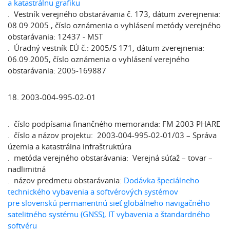
a katastrálnu grafiku
. Vestník verejného obstarávania č. 173, dátum zverejnenia:
08.09.2005 , číslo oznámenia o vyhlásení metódy verejného
obstarávania: 12437 - MST
. Úradný vestník EÚ č.: 2005/S 171, dátum zverejnenia:
06.09.2005, číslo oznámenia o vyhlásení verejného
obstarávania: 2005-169887
18. 2003-004-995-02-01
. číslo podpísania finančného memoranda: FM 2003 PHARE
. číslo a názov projektu: 2003-004-995-02-01/03 – Správa
územia a katastrálna infraštruktúra
. metóda verejného obstarávania: Verejná súťaž – tovar –
nadlimitná
. názov predmetu obstarávania:
Dodávka špeciálneho
technického vybavenia a softvérových systémov
pre slovenskú permanentnú sieť globálneho navigačného
satelitného systému (GNSS), IT vybavenia a štandardného
softvéru