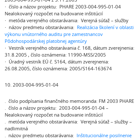
· číslo a názov projektu: PHARE 2003-004-995-01-04
Nealokovaný rozpočet na budovanie inštitúcií
· metóda verejného obstarávania: Verejná súťaž – služby
· názov predmetu obstarávania:
Realizácia školení v oblasti
výkonu vnútorného auditu pre zamestnancov
Pôdohospodárskej platobnej agentúry
· Vestník verejného obstarávania č. 168, dátum zverejnenia:
31.8.2005 , číslo oznámenia: 11990-MSS/2005
· Úradný vestník EÚ č. S164, dátum zverejnenia:
26.08.2005, číslo oznámenia: 2005/S164-163674
10. 2003-004-995-01-04
. číslo podpísania finančného memoranda: FM 2003 PHARE
. číslo a názov projektu: 2003-004-995-01-04 –
Nealokovaný rozpočet na budovanie inštitúcií
. metóda verejného obstarávania: Verejná súťaž – služby –
nadlimitná
. názov predmetu obstarávania:
Inštitucionálne posilnenie