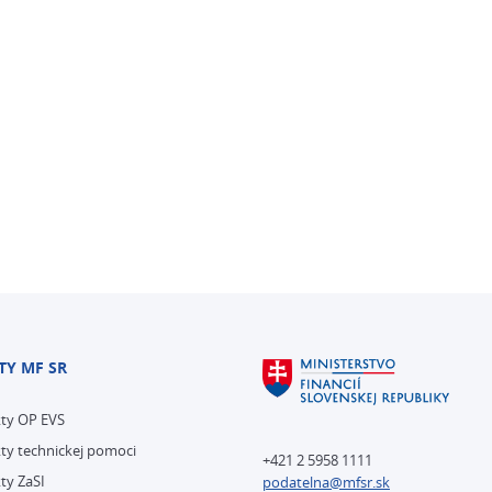
TY MF SR
kty OP EVS
ty technickej pomoci
+421 2 5958 1111
ty ZaSI
podatelna@mfsr.sk