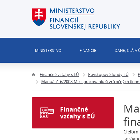
MINISTERSTVO
FINANCIE
DANE, CLÁ A
Finančné vzťahy s EÚ
Povstupové fondy EÚ
P
Manuál č. 6/2008-M k spracovaniu štvrťročných fina
Man
Finančné
vzťahy s EÚ
fin
Cieľom 
správno