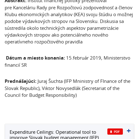
Abstrakt:
Inštitút finančnej politiky prezentoval
pre Kanceláriu Rady pre Rozpočtovú zodpovednosť a členov
Klubu ekonomických analytikov (KEA) svoju štúdiu o možnej
podobe výdavkových stropov na Slovensku. Diskusia sa
sústredila okolo technických aspektov parametrizácie
výdavkových stropov ako potenciálneho nového
operatívneho rozpočtového pravidla
Dátum a miesto konania:
15.február 2019, Ministerstvo
financií SR
Prednášajúci:
Juraj Šuchta (IFP Mninistry of FInance of the
Slovak Republic), Viktor Novysedlák (Secretariat of the
Council for Budget Responsibility)
Expenditure Ceilings: Operational tool to
improve Slovak budget management (IFP)