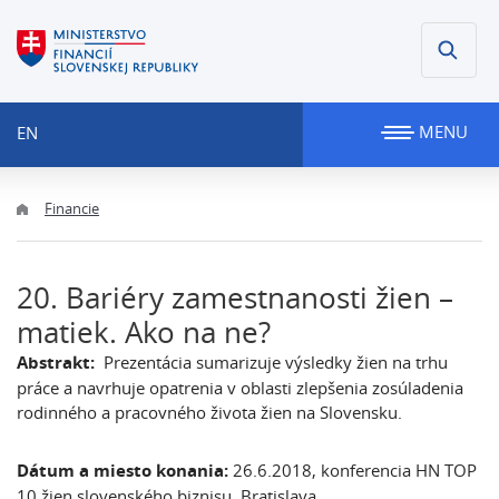
MENU
EN
Financie
20. Bariéry zamestnanosti žien –
matiek. Ako na ne?
Abstrakt:
Prezentácia sumarizuje výsledky žien na trhu
práce a navrhuje opatrenia v oblasti zlepšenia zosúladenia
rodinného a pracovného života žien na Slovensku.
Dátum a miesto konania:
26.6.2018, konferencia HN TOP
10 žien slovenského biznisu, Bratislava