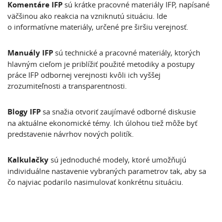
Komentáre IFP
sú krátke pracovné materiály IFP, napísané
väčšinou ako reakcia na vzniknutú situáciu. Ide
o informatívne materiály, určené pre širšiu verejnosť.
Manuály IFP
sú technické a pracovné materiály, ktorých
hlavným cieľom je priblížiť použité metodiky a postupy
práce IFP odbornej verejnosti kvôli ich vyššej
zrozumiteľnosti a transparentnosti.
Blogy IFP
sa snažia otvoriť zaujímavé odborné diskusie
na aktuálne ekonomické témy. Ich úlohou tiež môže byť
predstavenie návrhov nových politík.
Kalkulačky
sú jednoduché modely, ktoré umožňujú
individuálne nastavenie vybraných parametrov tak, aby sa
čo najviac podarilo nasimulovať konkrétnu situáciu.