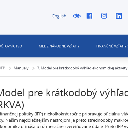
English
 ÚČTOVNÍCTVO
MEDZINÁRODNÉ VZŤAHY
FINANČNÉ VZŤAHY 
 IFP
Manuály
7. Model pre krátkodobý výhľad ekonomickej aktivit
Model pre krátkodobý výhľad
RKVA)
t finančnej politiky (IFP) niekoľkokrát ročne pripravuje oficiálnu
oky. Naším najdôležitejším nástrojom je preto strednodobý makr
ekonomiky prinášajú už mesačne zverejňované údaje. Preto IFP v