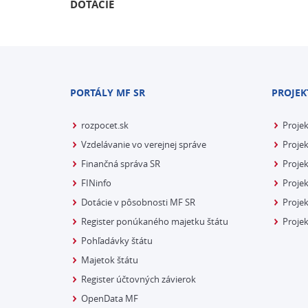
DOTÁCIE
PORTÁLY MF SR
PROJEK
rozpocet.sk
Proje
Vzdelávanie vo verejnej správe
Projek
Finančná správa SR
Projek
FINinfo
Projek
Dotácie v pôsobnosti MF SR
Proje
Register ponúkaného majetku štátu
Projek
Pohľadávky štátu
Majetok štátu
Register účtovných závierok
OpenData MF