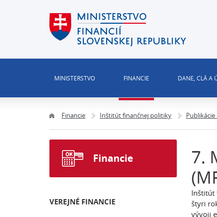
MINISTERSTVO
FINANCIE
DANE, CLÁ A
Financie
Inštitút finančnej politiky
Publikácie
7. 
Financie
(M
Inštitú
VEREJNÉ FINANCIE
štyri r
vývoji 