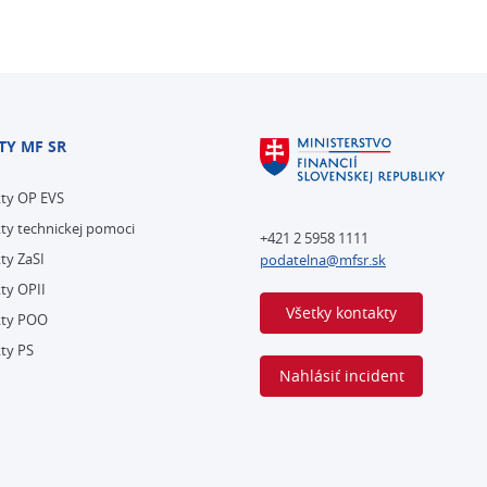
TY MF SR
kty OP EVS
ty technickej pomoci
+421 2 5958 1111
ty ZaSI
podatelna@mfsr.sk
ty OPII
Všetky kontakty
kty POO
ty PS
Nahlásiť incident