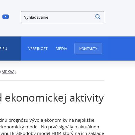
Vyhľadávanie
S EÚ
VEREJNOSŤ
MÉDIÁ
KONTAKTY
y (MRKVA)
 ekonomickej aktivity
 vládnu prognózu vývoja ekonomiky na najbližšie
oekonomický model. No prvé signály o aktuálnom
yvinul krátkodobý model HDP, ktorý na ich základe