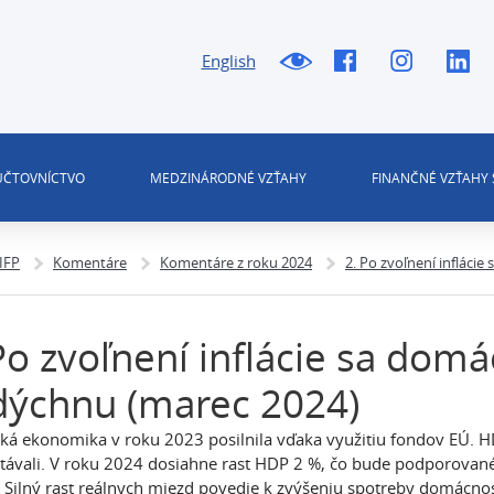
English
 ÚČTOVNÍCTVO
MEDZINÁRODNÉ VZŤAHY
FINANČNÉ VZŤAHY 
 IFP
Komentáre
Komentáre z roku 2024
2. Po zvoľnení infláci
Po zvoľnení inflácie sa domá
dýchnu (marec 2024)
ká ekonomika v roku 2023 posilnila vďaka využitiu fondov EÚ. H
távali. V roku 2024 dosiahne rast HDP 2 %, čo bude podporovan
 Silný rast reálnych miezd povedie k zvýšeniu spotreby domácnos