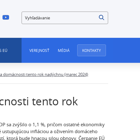
Vyhľadávanie
S EÚ
VEREJNOSŤ
MÉDIÁ
KONTAKTY
e sa domácnosti tento rok nadýchnu (marec 2024)
cnosti tento rok
DP sa zvýšilo o 1,1 %, pričom ostatné ekonomiky
é ustupujúcou infláciou a oživením domáceho
tí, ktorá bude hnacou silou obnovy. Čerpanie EÚ