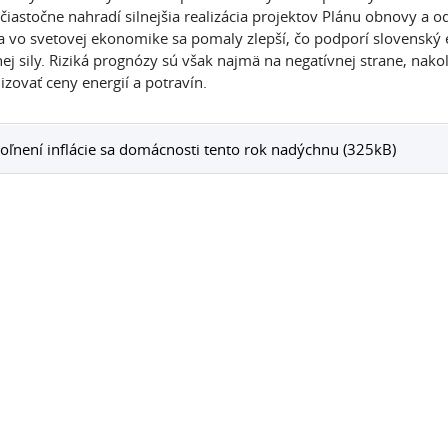
čiastočne nahradí silnejšia realizácia projektov Plánu obnovy a 
a vo svetovej ekonomike sa pomaly zlepší, čo podporí slovenský e
ej sily. Riziká prognózy sú však najmä na negatívnej strane, nako
izovať ceny energií a potravín.
oľnení inflácie sa domácnosti tento rok nadýchnu (325kB)