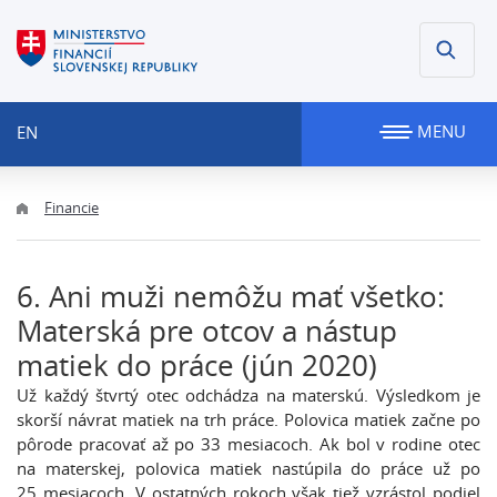
MENU
EN
Financie
6. Ani muži nemôžu mať všetko:
Materská pre otcov a nástup
matiek do práce (jún 2020)
Už každý štvrtý otec odchádza na materskú. Výsledkom je
skorší návrat matiek na trh práce. Polovica matiek začne po
pôrode pracovať až po 33 mesiacoch. Ak bol v rodine otec
na materskej, polovica matiek nastúpila do práce už po
25 mesiacoch. V ostatných rokoch však tiež vzrástol podiel