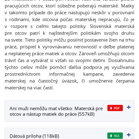
pracujúcich otcov, ktorí súbežne poberajú materské. Matky
v takomto prípade do práce nastupujú neskôr v porovnaní
s rodinami, kde otcovia počas materskej nepracujú, čo je
v rozpore s cieľmi takejto politiky. Slovenská materská
pre otcov patrí k najštedrejším politikám svojho druhu
na svete. Tieto politiky môžu posilniť postavenie žien na trhu
práce, prispieť k vyrovnávaniu nerovností v deľbe platenej
a neplatenej práce matiek a otcov. Zároveň umožňujú otcom
tráviť čas a vytvárať si vzťah so svojimi deťmi. Dosiahnutiu
týchto cieľov môže pomôcť ďalšia podpora jej využívania
prostredníctvom informačnej kampane, zavedenie
materskej na čiastočný úväzok, či umožnenie čerpania
materskej na viac častí.
Ani muži nemôžu mať všetko: Materská pre
otcov a nástup matiek do práce (557kB)
Dátová príloha (118kB)