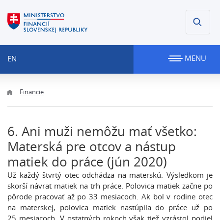
MENU
EN
Financie
6. Ani muži nemôžu mať všetko:
Materská pre otcov a nástup
matiek do práce (jún 2020)
Už každý štvrtý otec odchádza na materskú. Výsledkom je
skorší návrat matiek na trh práce. Polovica matiek začne po
pôrode pracovať až po 33 mesiacoch. Ak bol v rodine otec
na materskej, polovica matiek nastúpila do práce už po
25 mesiacoch. V ostatných rokoch však tiež vzrástol podiel