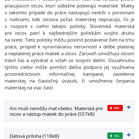
pracujúcich otcov, ktorí súbežne poberajú materské. Matky
v takomto prípade do práce nastupujú neskôr v porovnaní
s rodinami, kde otcovia počas materskej nepracujú, čo je
v rozpore s cieľmi takejto politiky. Slovenská materská
pre otcov patrí k najštedrejším politikám svojho druhu
na svete. Tieto politiky môžu posilniť postavenie žien na trhu
práce, prispieť k vyrovnávaniu nerovností v deľbe platenej
a neplatenej práce matiek a otcov. Zároveň umožňujú otcom
tráviť čas a vytvárať si vzťah so svojimi deťmi. Dosiahnutiu
týchto cieľov môže pomôcť ďalšia podpora jej využívania
prostredníctvom informačnej kampane, zavedenie
materskej na čiastočný úväzok, či umožnenie čerpania
materskej na viac častí.
Ani muži nemôžu mať všetko: Materská pre
otcov a nástup matiek do práce (557kB)
Dátová príloha (118kB)