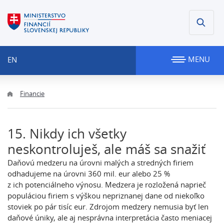
MENU
EN
Financie
15. Nikdy ich všetky
neskontroluješ, ale máš sa snažiť
Daňovú medzeru na úrovni malých a stredných firiem
odhadujeme na úrovni 360 mil. eur alebo 25 %
z ich potenciálneho výnosu. Medzera je rozložená naprieč
populáciou firiem s výškou nepriznanej dane od niekoľko
stoviek po pár tisíc eur. Zdrojom medzery nemusia byť len
daňové úniky, ale aj nesprávna interpretácia často meniacej