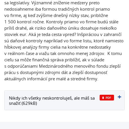
sa legislatívy. Významné zníženie medzery preto
nedosiahneme iba formou tradičných kontrol priamo
vo firme, aj keď zvýšime dnešný nízky stav, približne
1 500 kontrol ročne. Kontroly priamo vo firme budú stále
príliš drahé, ak riziko daňového úniku dosahuje niekoľko
stoviek eur. Aká je teda cesta vpred? Inšpiráciou v zahraničí
sú daňové kontroly napríklad vo forme listu, ktoré namiesto
hĺbkovej analýzy firmy cielia na konkrétne nedostatky
v reálnom čase a viažu tak omnoho menej zdrojov. K tomu
cieľu sa môže finančná správa priblížiť, ak v súlade
s odporúčaniami Medzinárodného menového fondu zlepší
prácu s dostupnými zdrojmi dát a zlepší dostupnosť
aktuálnych informácií pre malé a stredné firmy.
Nikdy ich všetky neskontroluješ, ale máš sa
snažiť (629kB)