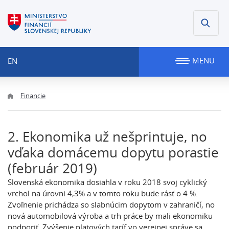
MENU
EN
Financie
2. Ekonomika už nešprintuje, no
vďaka domácemu dopytu porastie
(február 2019)
Slovenská ekonomika dosiahla v roku 2018 svoj cyklický
vrchol na úrovni 4,3% a v tomto roku bude rásť o 4 %.
Zvoľnenie prichádza so slabnúcim dopytom v zahraničí, no
nová automobilová výroba a trh práce by mali ekonomiku
podporiť. Zvýšenie platových taríf vo verejnej správe sa