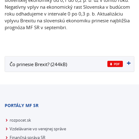
slovenskej ekonomiky od 0,1 do 0,2 p. b. už v tomto roku.
Negatívny vplyv na ekonomický rast Slovenska v budúcom
roku odhadujeme v intervale 0 po 0,3 p. b. Aktualizáciu
vplyvu Brexitu na slovenskú ekonomiku prinesie najbližšia
prognóza MF SR v septembri.
Čo prinesie Brexit? (244kB)
PORTÁLY MF SR
rozpocet.sk
Vzdelávanie vo verejnej správe
Finančná správa SR