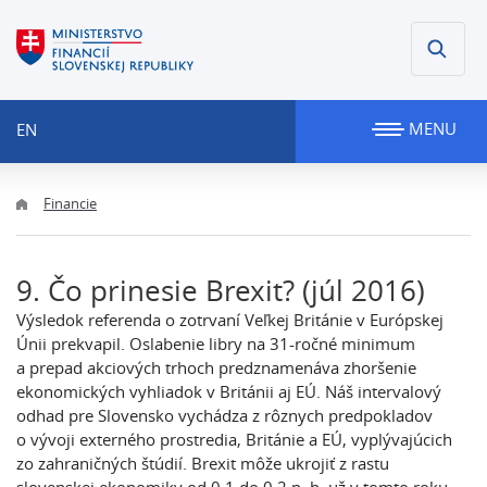
MENU
EN
Financie
9. Čo prinesie Brexit? (júl 2016)
Výsledok referenda o zotrvaní Veľkej Británie v Európskej
Únii prekvapil. Oslabenie libry na 31-ročné minimum
a prepad akciových trhoch predznamenáva zhoršenie
ekonomických vyhliadok v Británii aj EÚ. Náš intervalový
odhad pre Slovensko vychádza z rôznych predpokladov
o vývoji externého prostredia, Británie a EÚ, vyplývajúcich
zo zahraničných štúdií. Brexit môže ukrojiť z rastu