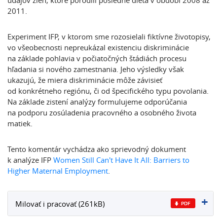
údajov žien, ktoré porodili posledné dieťa v období 2008 až
2011.
Experiment IFP, v ktorom sme rozosielali fiktívne životopisy,
vo všeobecnosti nepreukázal existenciu diskriminácie
na základe pohlavia v počiatočných štádiách procesu
hľadania si nového zamestnania. Jeho výsledky však
ukazujú, že miera diskriminácie môže závisieť
od konkrétneho regiónu, či od špecifického typu povolania.
Na základe zistení analýzy formulujeme odporúčania
na podporu zosúladenia pracovného a osobného života
matiek.
Tento komentár vychádza ako sprievodný dokument
k analýze IFP
Women Still Can't Have It All: Barriers to
Higher Maternal Employment
.
Milovať i pracovať (261kB)