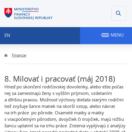
MENU
EN
Financie
8. Milovať i pracovať (máj 2018)
Hneď po skončení rodičovskej dovolenky, alebo ešte počas
nej sa zamestnajú ženy s vyšším príjmom, vzdelaním
a dlhšou praxou. Možnosť výchovy dieťaťa starými rodičmi
tiež zvyšuje šance matiek na skorší vstup, alebo návrat
na trh práce po pôrode. Osamelé matky a matky
s viacpočetným pôrodom, dvojičiek či trojičiek, majú nižšiu
šancu uplatniť sa na trhu práce. Zistenia vyplývajú z analýzy