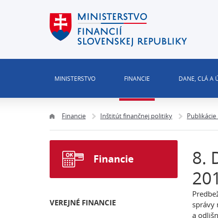
MINISTERSTVO
FINANCIE
DANE, CLÁ A
Financie
Inštitút finančnej politiky
Publikácie
8. 
Financie
20
Predbež
VEREJNÉ FINANCIE
správy 
a odliš