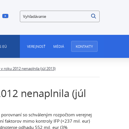
Vyhľadávanie
S EÚ
VEREJNOSŤ
MÉDIÁ
KONTAKTY
v roku 2012 nenaplnila (júl 2013)
012 nenaplnila (júl
v porovnaní so schváleným rozpočtom verejnej
ní faktorov mimo kontroly IFP (+237 mil. eur)
odnotenie odhadu 552 mil. eur (3%