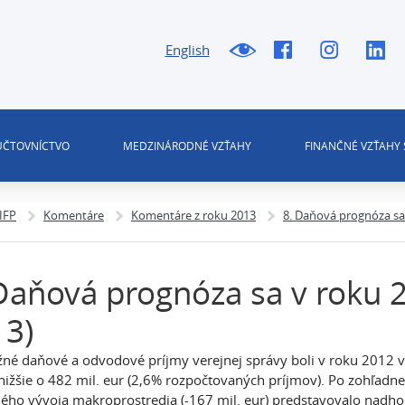
English
 ÚČTOVNÍCTVO
MEDZINÁRODNÉ VZŤAHY
FINANČNÉ VZŤAHY 
 IFP
Komentáre
Komentáre z roku 2013
8. Daňová prognóza sa 
Daňová prognóza sa v roku 2
13)
né daňové a odvodové príjmy verejnej správy boli v roku 2012 
nižšie o 482 mil. eur (2,6% rozpočtovaných príjmov). Po zohľadne
ného vývoja makroprostredia (-167 mil. eur) predstavovalo nadh