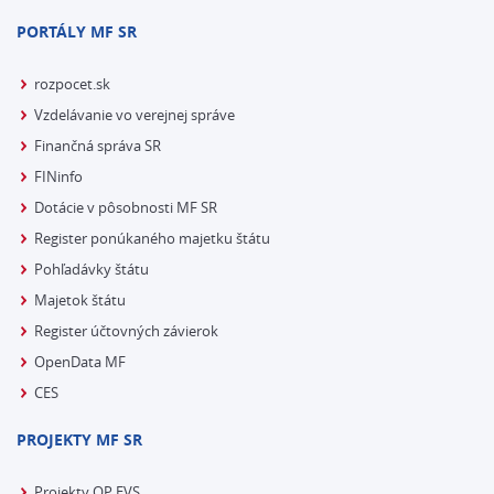
PORTÁLY MF SR
rozpocet.sk
Vzdelávanie vo verejnej správe
Finančná správa SR
FINinfo
Dotácie v pôsobnosti MF SR
Register ponúkaného majetku štátu
Pohľadávky štátu
Majetok štátu
Register účtovných závierok
OpenData MF
CES
PROJEKTY MF SR
Projekty OP EVS