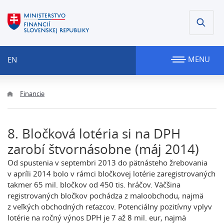
MENU
EN
Financie
8. Bločková lotéria si na DPH
zarobí štvornásobne (máj 2014)
Od spustenia v septembri 2013 do pätnásteho žrebovania
v apríli 2014 bolo v rámci bločkovej lotérie zaregistrovaných
takmer 65 mil. bločkov od 450 tis. hráčov. Väčšina
registrovaných bločkov pochádza z maloobchodu, najmä
z veľkých obchodných reťazcov. Potenciálny pozitívny vplyv
lotérie na ročný výnos DPH je 7 až 8 mil. eur, najmä