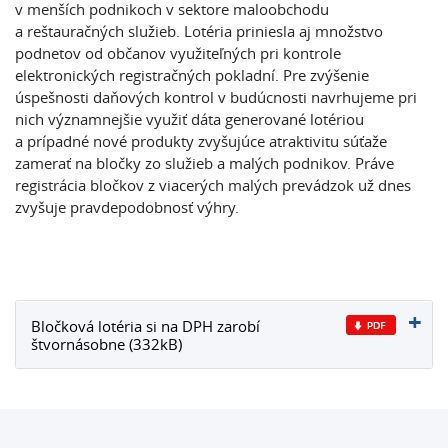
v menších podnikoch v sektore maloobchodu
a reštauračných služieb. Lotéria priniesla aj množstvo
podnetov od občanov využiteľných pri kontrole
elektronických registračných pokladní. Pre zvýšenie
úspešnosti daňových kontrol v budúcnosti navrhujeme pri
nich významnejšie využiť dáta generované lotériou
a prípadné nové produkty zvyšujúce atraktivitu súťaže
zamerať na bločky zo služieb a malých podnikov. Práve
registrácia bločkov z viacerých malých prevádzok už dnes
zvyšuje pravdepodobnosť výhry.
Bločková lotéria si na DPH zarobí
štvornásobne (332kB)