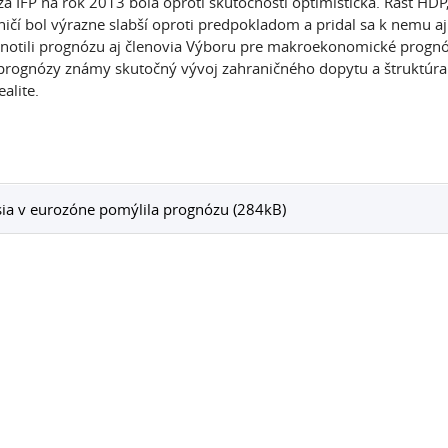
a IFP na rok 2013 bola oproti skutočnosti optimistická. Rast HDP
ničí bol výrazne slabší oproti predpokladom a pridal sa k nemu aj
otili prognózu aj členovia Výboru pre makroekonomické prognózov
prognózy známy skutočný vývoj zahraničného dopytu a štruktúra 
ealite.
ia v eurozóne pomýlila prognózu (284kB)