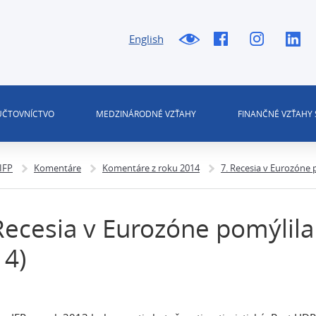
English
 ÚČTOVNÍCTVO
MEDZINÁRODNÉ VZŤAHY
FINANČNÉ VZŤAHY 
 IFP
Komentáre
Komentáre z roku 2014
7. Recesia v Eurozóne 
Recesia v Eurozóne pomýlila
14)