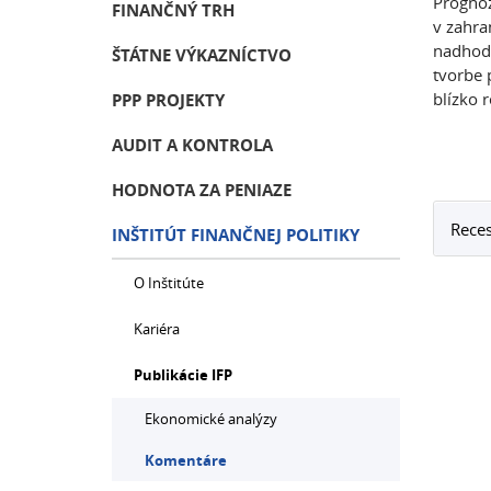
Prognóz
FINANČNÝ TRH
v zahra
nadhodn
ŠTÁTNE VÝKAZNÍCTVO
tvorbe 
blízko r
PPP PROJEKTY
AUDIT A KONTROLA
HODNOTA ZA PENIAZE
Reces
INŠTITÚT FINANČNEJ POLITIKY
O Inštitúte
Kariéra
Publikácie IFP
Ekonomické analýzy
Komentáre