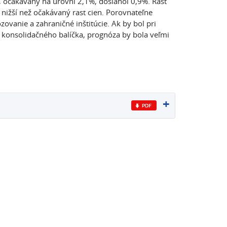
, očakávaný na úrovni 2,1%, dosiahol 0,9%. Rast
 nižší než očakávaný rast cien. Porovnateľne
anie a zahraničné inštitúcie. Ak by bol pri
konsolidačného balíčka, prognóza by bola veľmi