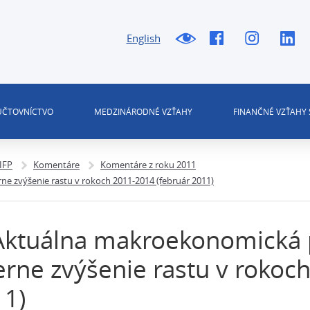
English
 ÚČTOVNÍCTVO
MEDZINÁRODNÉ VZŤAHY
FINANČNÉ VZŤAHY 
 IFP
Komentáre
Komentáre z roku 2011
e zvýšenie rastu v rokoch 2011-2014 (február 2011)
Aktuálna makroekonomická 
rne zvýšenie rastu v rokoc
11)