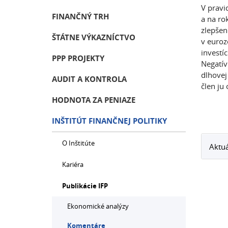
V pravi
FINANČNÝ TRH
a na ro
zlepšen
ŠTÁTNE VÝKAZNÍCTVO
v euroz
investí
PPP PROJEKTY
Negatív
dlhovej
AUDIT A KONTROLA
člen ju 
HODNOTA ZA PENIAZE
INŠTITÚT FINANČNEJ POLITIKY
O Inštitúte
Aktu
Kariéra
Publikácie IFP
Ekonomické analýzy
Komentáre