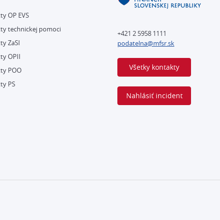
kty OP EVS
ty technickej pomoci
+421 2 5958 1111
ty ZaSI
podatelna@mfsr.sk
ty OPII
Všetky kontakty
kty POO
ty PS
Nahlásiť incident