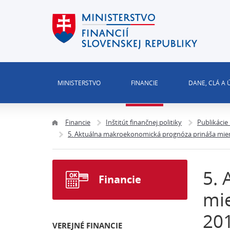
MINISTERSTVO
FINANCIE
DANE, CLÁ A
Financie
Inštitút finančnej politiky
Publikácie
5. Aktuálna makroekonomická prognóza prináša miern
5. 
Financie
mie
20
VEREJNÉ FINANCIE