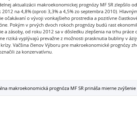
delnej aktualizácii makroekonomickej prognózy MF SR zlepšilo o
k 2012 na 4,8% (oproti 3,3% a 4,5% zo septembra 2010). Hlavným
ie očakávaní o vývoji vonkajšieho prostredia a pozitívne čiastkové
óne. Pokým v prvých dvoch rokoch prognózy budú rast ekonomik
cie a zásoby, od roku 2012 sa v dôsledku zlepšenia na trhu práce
ne riziká vyplývajú prevažne z možnosti prasknutia bubliny v áz
 krízy. Väčšina členov Výboru pre makroekonomické prognózy zho
označili za konzervatívnu.
álna makroekonomická prognóza MF SR prináša mierne zvýšenie 