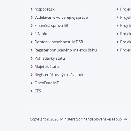
rozpocet.sk
Proje
Vzdelávanie vo verejnej správe
Projek
Finančná správa SR
Projek
FINinfo
Projek
Dotácie v pôsobnosti MF SR
Proje
Register ponúkaného majetku štátu
Projek
Pohľadávky štátu
Majetok štátu
Register účtovných závierok
OpenData MF
CES
Copyright ©
2026
Ministerstvo financií Slovenskej republiky