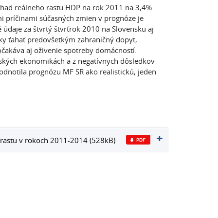
dhad reálneho rastu HDP na rok 2011 na 3,4%
i príčinami súčasných zmien v prognóze je
 údaje za štvrtý štvrťrok 2010 na Slovensku aj
y ťahať predovšetkým zahraničný dopyt,
 očakáva aj oživenie spotreby domácností.
ijských ekonomikách a z negatívnych dôsledkov
dnotila prognózu MF SR ako realistickú, jeden
rastu v rokoch 2011-2014 (528kB)